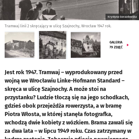
Krystyna Gorazdowska
Tramwaj linii 2 skręcający w ulicę Szajnochy, Wrocław 1947 rok.
GALERIA
79
ZDJĘĆ
Jest rok 1947. Tramwaj – wyprodukowany przed
wojną we Wrocławiu Linke-Hofmann Standard –
skręca w ulicę Szajnochy. A może stoi na
przystanku? Ludzie tłoczą się na jego schodkach,
gdzieś obok przejeżdża rowerzysta, a w bramę
Piotra Włosta, w której stanęła fotografka,
wchodzą dwie kobiety z wózkiem. Brama zawali się
za dwa lata – w lipcu 1949 roku. Czas zatrzymany w