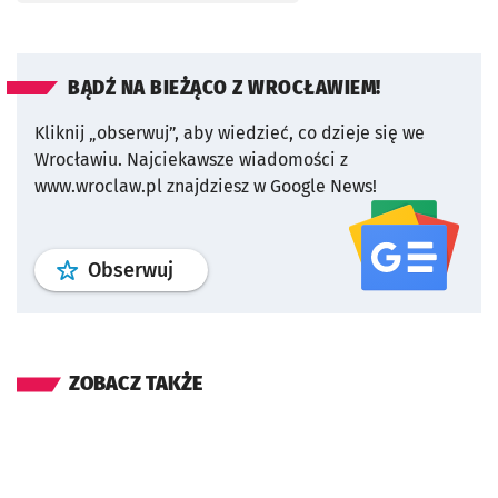
BĄDŹ NA BIEŻĄCO Z WROCŁAWIEM!
Kliknij „obserwuj”, aby wiedzieć, co dzieje się we
Wrocławiu.
Najciekawsze wiadomości z
www.wroclaw.pl znajdziesz w Google News!
profil
google news
serwisu wroclaw
Obserwuj
ZOBACZ TAKŻE