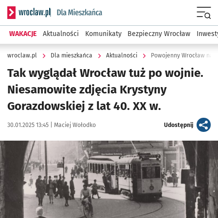
Serwis informacyjny wroclaw.pl podserwis: Dla mieszkańca
Menu
WAKACJE
Aktualności
Komunikaty
Bezpieczny Wrocław
Inwest
wroclaw.pl
Dla mieszkańca
Aktualności
Powojenny Wrocław na fo
Tak wyglądał Wrocław tuż po wojnie.
Niesamowite zdjęcia Krystyny
Gorazdowskiej z lat 40. XX w.
Data publikacji:
Autor:
artykuł
30.01.2025 13:45 |
Maciej Wołodko
Udostępnij
Kliknij, aby zobaczyć galerię