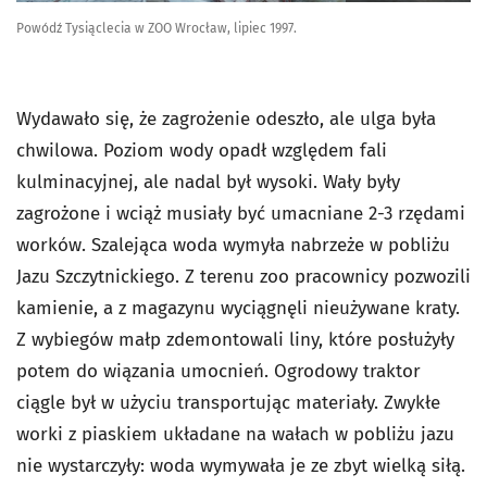
Powódź Tysiąclecia w ZOO Wrocław, lipiec 1997.
Wydawało się, że zagrożenie odeszło, ale ulga była
chwilowa. Poziom wody opadł względem fali
kulminacyjnej, ale nadal był wysoki. Wały były
zagrożone i wciąż musiały być umacniane 2-3 rzędami
worków. Szalejąca woda wymyła nabrzeże w pobliżu
Jazu Szczytnickiego. Z terenu zoo pracownicy pozwozili
kamienie, a z magazynu wyciągnęli nieużywane kraty.
Z wybiegów małp zdemontowali liny, które posłużyły
potem do wiązania umocnień. Ogrodowy traktor
ciągle był w użyciu transportując materiały. Zwykłe
worki z piaskiem układane na wałach w pobliżu jazu
nie wystarczyły: woda wymywała je ze zbyt wielką siłą.