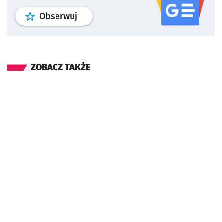
profil
google news
serwisu wroclaw
Obserwuj
ZOBACZ TAKŻE