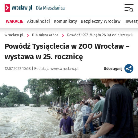
Serwis informacyjny wroclaw.pl podserwis: Dla mieszkańca
Menu
WAKACJE
Aktualności
Komunikaty
Bezpieczny Wrocław
Inwest
wroclaw.pl
Dla mieszkańca
Powódź 1997. Minęło 26 lat od niszczyciel
Powódź Tysiąclecia w ZOO Wrocław –
wystawa w 25. rocznicę
Data publikacji:
Autor:
artykuł
12.07.2022 10:58 |
Redakcja www.wroclaw.pl
Udostępnij
Kliknij, aby zobaczyć galerię