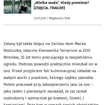
„Wielka woda”. Kiedy premiera?
[ZDJĘCIA, TRAILER]
12.07.2022
| Magdalena Talik
Zalany był także leżący na Zaciszu dom Marka
Pastuszka, obecnie Kierownika Terrarium w ZOO
Wrocław, 25 lat temu pracującego w zaopatrzeniu
ogrodu. Podczas powodzi praktycznie mieszkał on w
zoo. Przed przyjściem fali kulminacyjnej układał na
wałach worki z piaskiem, którego szybko zabrakło.
Potem pracował przy zabezpieczeniu jazu za zoo –
jako jeden z pierwszych zauważył, że jaz został
uszkodzony i wzmacniał go kratami, linami, i
kamieniami. Poza tym w ramach swoich obowiązków