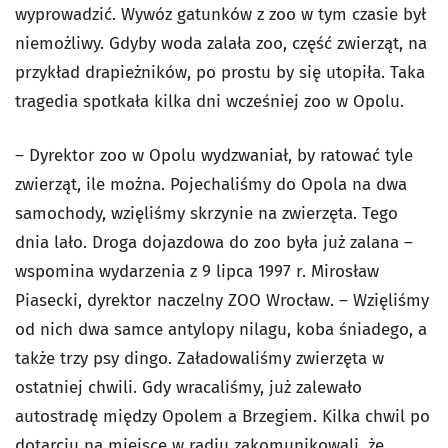
wyprowadzić. Wywóz gatunków z zoo w tym czasie był
niemożliwy. Gdyby woda zalała zoo, część zwierząt, na
przykład drapieżników, po prostu by się utopiła. Taka
tragedia spotkała kilka dni wcześniej zoo w Opolu.
– Dyrektor zoo w Opolu wydzwaniał, by ratować tyle
zwierząt, ile można. Pojechaliśmy do Opola na dwa
samochody, wzięliśmy skrzynie na zwierzęta. Tego
dnia lało. Droga dojazdowa do zoo była już zalana –
wspomina wydarzenia z 9 lipca 1997 r. Mirosław
Piasecki, dyrektor naczelny ZOO Wrocław. – Wzięliśmy
od nich dwa samce antylopy nilagu, koba śniadego, a
także trzy psy dingo. Załadowaliśmy zwierzęta w
ostatniej chwili. Gdy wracaliśmy, już zalewało
autostradę między Opolem a Brzegiem. Kilka chwil po
dotarciu na miejsce w radiu zakomunikowali, że