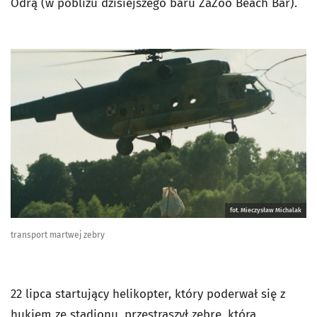
Odrą (w pobliżu dzisiejszego baru ZaZoo Beach Bar).
fot. Mieczysław Michalak
transport martwej zebry
22 lipca startujący helikopter, który poderwał się z
hukiem ze stadionu, przestraszył zebrę, która