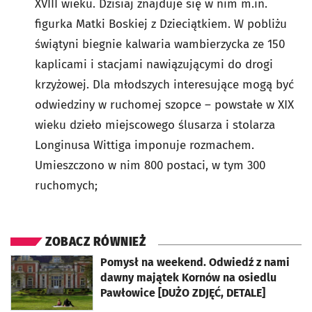
XVIII wieku. Dzisiaj znajduje się w nim m.in.
figurka Matki Boskiej z Dzieciątkiem. W pobliżu
świątyni biegnie kalwaria wambierzycka ze 150
kaplicami i stacjami nawiązującymi do drogi
krzyżowej. Dla młodszych interesujące mogą być
odwiedziny w ruchomej szopce – powstałe w XIX
wieku dzieło miejscowego ślusarza i stolarza
Longinusa Wittiga imponuje rozmachem.
Umieszczono w nim 800 postaci, w tym 300
ruchomych;
ZOBACZ RÓWNIEŻ
otworzy się w nowej karcie
Pomysł na weekend. Odwiedź z nami
dawny majątek Kornów na osiedlu
Pawłowice [DUŻO ZDJĘĆ, DETALE]