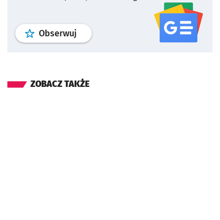
profil
google news
serwisu wroclaw
Obserwuj
ZOBACZ TAKŻE