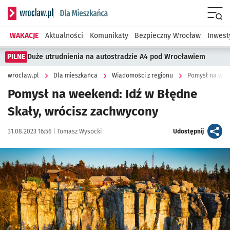
Serwis informacyjny wroclaw.pl podserwis: Dla mieszkańca
Menu
WAKACJE
Aktualności
Komunikaty
Bezpieczny Wrocław
Inwest
PILNE
Duże utrudnienia na autostradzie A4 pod Wrocławiem
wroclaw.pl
Dla mieszkańca
Wiadomości z regionu
Pomysł na wee
Pomysł na weekend: Idź w Błędne
Skały, wrócisz zachwycony
Data publikacji:
Autor:
artykuł
31.08.2023 16:56 |
Tomasz Wysocki
Udostępnij
Kliknij, aby zobaczyć galerię