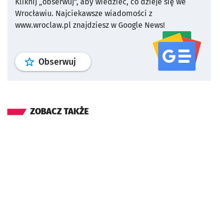
Kliknij „obserwuj”, aby wiedzieć, co dzieje się we
Wrocławiu.
Najciekawsze wiadomości z
www.wroclaw.pl znajdziesz w Google News!
profil
google news
serwisu wroclaw
Obserwuj
ZOBACZ TAKŻE