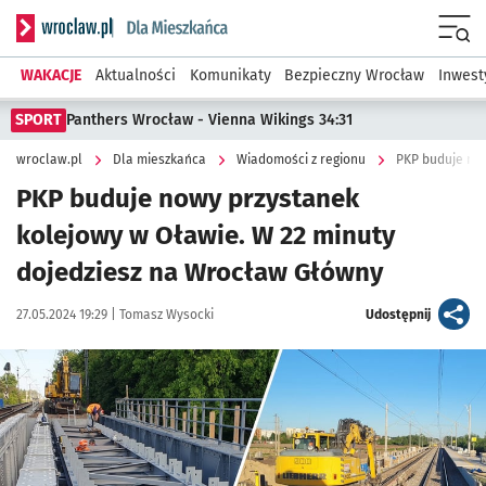
Serwis informacyjny wroclaw.pl podserwis: Dla mieszkańca
Menu
WAKACJE
Aktualności
Komunikaty
Bezpieczny Wrocław
Inwest
SPORT
Panthers Wrocław - Vienna Wikings 34:31
wroclaw.pl
Dla mieszkańca
Wiadomości z regionu
PKP buduje no
PKP buduje nowy przystanek
kolejowy w Oławie. W 22 minuty
dojedziesz na Wrocław Główny
Data publikacji:
Autor:
artykuł
27.05.2024 19:29 |
Tomasz Wysocki
Udostępnij
Kliknij, aby zobaczyć galerię
Kliknij, aby powiększyć