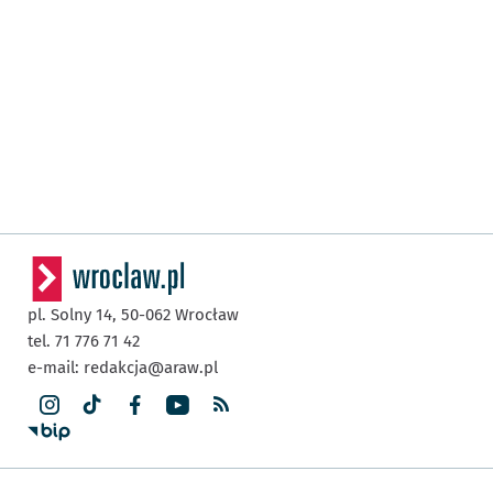
pl. Solny 14,
50-062
Wrocław
tel. 71 776 71 42
e-mail:
redakcja@araw.pl