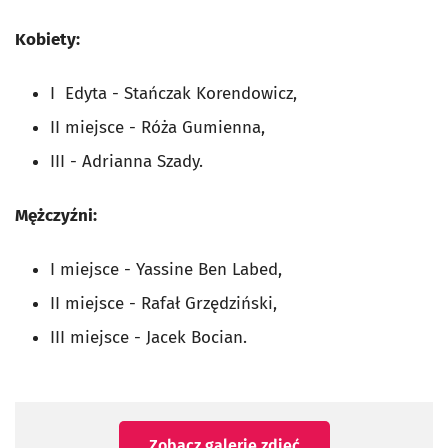
Kobiety:
I Edyta - Stańczak Korendowicz,
II miejsce - Róża Gumienna,
III - Adrianna Szady.
Mężczyźni:
I miejsce - Yassine Ben Labed,
II miejsce - Rafał Grzędziński,
III miejsce - Jacek Bocian.
Zobacz galerię zdjęć