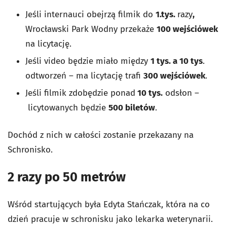
Jeśli internauci obejrzą filmik do
1.tys.
razy
,
Wrocławski Park Wodny przekaże
100 wejściówek
na licytację.
Jeśli video będzie miało między
1 tys. a 10 tys
.
odtworzeń – ma licytację trafi
300 wejściówek
.
Jeśli filmik zdobędzie ponad
10 tys.
odsłon –
licytowanych będzie
500 biletów
.
Dochód z nich w całości zostanie przekazany na
Schronisko.
2 razy po 50 metrów
Wśród startujących była Edyta Stańczak, która na co
dzień pracuje w schronisku jako lekarka weterynarii.