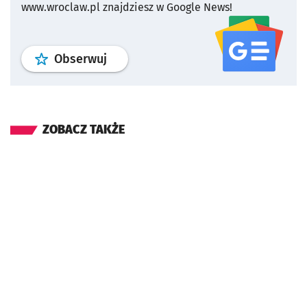
www.wroclaw.pl znajdziesz w Google News!
profil
google news
serwisu wroclaw
Obserwuj
ZOBACZ TAKŻE