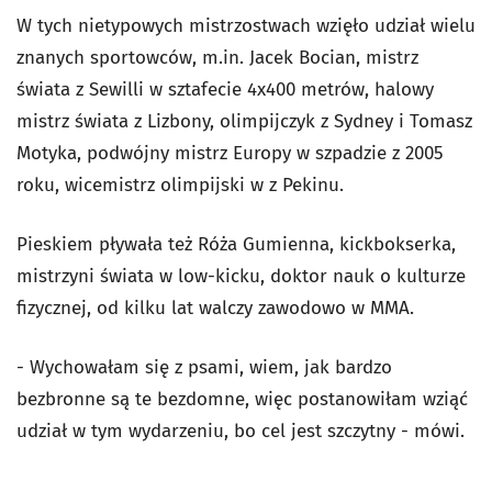
W tych nietypowych mistrzostwach wzięło udział wielu
znanych sportowców, m.in.
Jacek Bocian,
m
istrz
świata z Sewilli w sztafecie 4x400 metrów, halowy
mistrz świata z Lizbony, olimpijczyk z Sydney i Tomasz
Motyka, podwójny mistrz Europy w szpadzie z 2005
roku, wicemistrz olimpijski w z Pekinu.
Pieskiem pływała też Róża Gumienna, kickbokserka,
mistrzyni świata w low-kicku, doktor nauk o kulturze
fizycznej, od kilku lat walczy zawodowo w MMA.
- Wychowałam się z psami, wiem, jak bardzo
bezbronne są te bezdomne, więc postanowiłam wziąć
udział w tym wydarzeniu, bo cel jest szczytny - mówi.