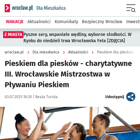
Serwis informacyjny wroclaw.pl podserwis: Dla mieszkańca
Menu
WAKACJE
Aktualności
Komunikaty
Bezpieczny Wrocław
Inwest
Z MIASTA
Pyszne sery, wspaniałe wędliny, wyborne słodkości. W
Rynku do niedzieli trwa Wrocławska Feta [ZDJĘCIA]
wroclaw.pl
Dla mieszkańca
Aktualności
Pieskiem dla piesków - charytatywne
III. Wrocławskie Mistrzostwa w
Pływaniu Pieskiem
Data publikacji:
Autor:
artykuł
03.07.2025 18:20 |
Beata Turska
Udostępnij
Kliknij, aby zobaczyć galerię