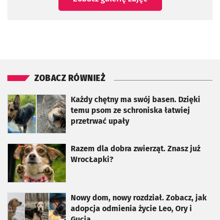
ZOBACZ RÓWNIEŻ
otworzy się w nowej karcie
Każdy chętny ma swój basen. Dzięki
temu psom ze schroniska łatwiej
przetrwać upały
otworzy się w nowej karcie
Razem dla dobra zwierząt. Znasz już
WrocŁapki?
otworzy się w nowej karcie
Nowy dom, nowy rozdział. Zobacz, jak
adopcja odmienia życie Leo, Ory i
Gucia