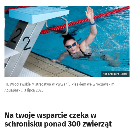
fot. Grzegorz Rajter
III. Wrocławskie Mistrzostwa w Pływaniu Pieskiem we wrocławskim
Aquaparku, 3 lipca 2025
Na twoje wsparcie czeka w
schronisku ponad 300 zwierząt