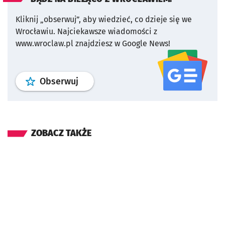
Kliknij „obserwuj”, aby wiedzieć, co dzieje się we
Wrocławiu.
Najciekawsze wiadomości z
www.wroclaw.pl znajdziesz w Google News!
profil
google news
serwisu wroclaw
Obserwuj
ZOBACZ TAKŻE