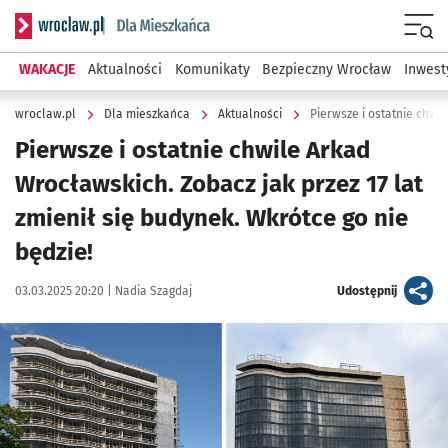
Serwis informacyjny wroclaw.pl podserwis: Dla mieszkańca
Menu
WAKACJE
Aktualności
Komunikaty
Bezpieczny Wrocław
Inwest
wroclaw.pl
Dla mieszkańca
Aktualności
Pierwsze i ostatnie chwi
Pierwsze i ostatnie chwile Arkad
Wrocławskich. Zobacz jak przez 17 lat
zmienił się budynek. Wkrótce go nie
będzie!
Data publikacji:
Autor:
artykuł
03.03.2025 20:20 |
Nadia Szagdaj
Udostępnij
Kliknij, aby zobaczyć galerię