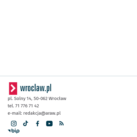
pl. Solny 14,
50-062
Wrocław
tel. 71 776 71 42
e-mail:
redakcja@araw.pl