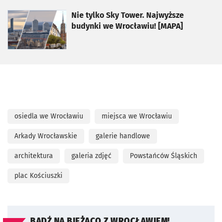
otworzy się w nowej karcie
Nie tylko Sky Tower. Najwyższe
budynki we Wrocławiu! [MAPA]
osiedla we Wrocławiu
miejsca we Wrocławiu
Arkady Wrocławskie
galerie handlowe
architektura
galeria zdjęć
Powstańców Śląskich
plac Kościuszki
BĄDŹ NA BIEŻĄCO Z WROCŁAWIEM!