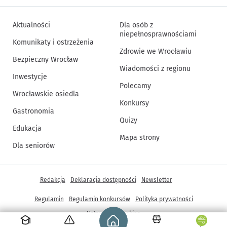
Aktualności
Dla osób z
niepełnosprawnościami
Komunikaty i ostrzeżenia
Zdrowie we Wrocławiu
Bezpieczny Wrocław
Wiadomości z regionu
Inwestycje
Polecamy
Wrocławskie osiedla
Konkursy
Gastronomia
Quizy
Edukacja
Mapa strony
Dla seniorów
Inne informacje
Redakcja
Deklaracja dostępności
Newsletter
Regulamin
Regulamin konkursów
Polityka prywatności
Strona główna - wroclaw.pl
Ustawienia cookies