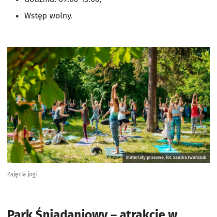
Wstęp wolny.
materiały prasowe, fot. Sandra Iwańczuk
Zajęcia jogi
Park Śniadaniowy – atrakcje w