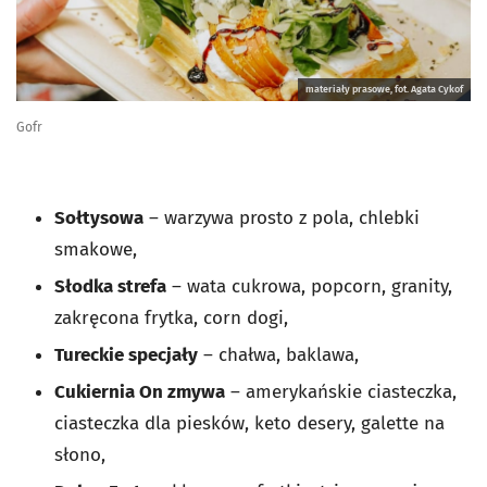
materiały prasowe, fot. Agata Cykof
Gofr
Sołtysowa
– warzywa prosto z pola, chlebki
smakowe,
Słodka strefa
– wata cukrowa, popcorn, granity,
zakręcona frytka, corn dogi,
Tureckie specjały
– chałwa, baklawa,
Cukiernia On zmywa
– amerykańskie ciasteczka,
ciasteczka dla piesków, keto desery, galette na
słono,