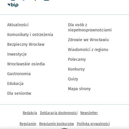
Aktualności
Dla osób z
niepełnosprawnościami
Komunikaty i ostrzeżenia
Zdrowie we Wrocławiu
Bezpieczny Wrocław
Wiadomości z regionu
Inwestycje
Polecamy
Wrocławskie osiedla
Konkursy
Gastronomia
Quizy
Edukacja
Mapa strony
Dla seniorów
Inne informacje
Redakcja
Deklaracja dostępności
Newsletter
Regulamin
Regulamin konkursów
Polityka prywatności