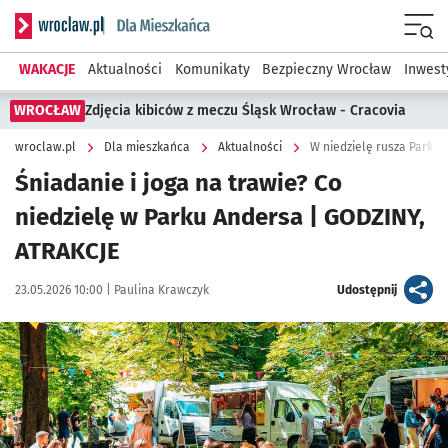
Serwis informacyjny wroclaw.pl podserwis: Dla mieszkańca
Menu
WAKACJE
Aktualności
Komunikaty
Bezpieczny Wrocław
Inwest
WROCŁAW
Zdjęcia kibiców z meczu Śląsk Wrocław - Cracovia
wroclaw.pl
Dla mieszkańca
Aktualności
W niedzielę rusza Park 
Śniadanie i joga na trawie? Co
niedzielę w Parku Andersa | GODZINY,
ATRAKCJE
Data publikacji:
Autor:
artykuł
23.05.2026 10:00 |
Paulina Krawczyk
Udostępnij
Kliknij, aby zobaczyć galerię
Kliknij, aby powiększyć