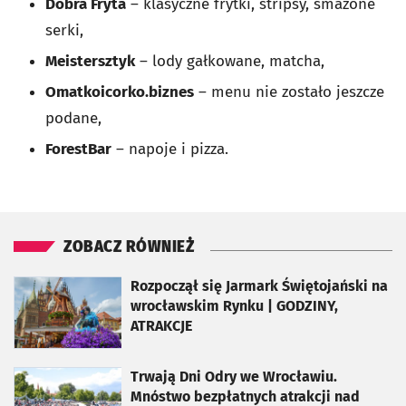
Dobra Fryta
– klasyczne frytki, stripsy, smażone
serki,
Meistersztyk
– lody gałkowane, matcha,
Omatkoicorko.biznes
– menu nie zostało jeszcze
podane,
ForestBar
– napoje i pizza.
ZOBACZ RÓWNIEŻ
otworzy się w nowej karcie
Rozpoczął się Jarmark Świętojański na
wrocławskim Rynku | GODZINY,
ATRAKCJE
otworzy się w nowej karcie
Trwają Dni Odry we Wrocławiu.
Mnóstwo bezpłatnych atrakcji nad