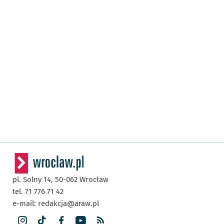
pl. Solny 14,
50-062
Wrocław
tel. 71 776 71 42
e-mail:
redakcja@araw.pl