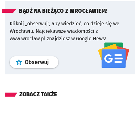
BĄDŹ NA BIEŻĄCO Z WROCŁAWIEM!
Kliknij „obserwuj”, aby wiedzieć, co dzieje się we
Wrocławiu.
Najciekawsze wiadomości z
www.wroclaw.pl znajdziesz w Google News!
profil
google news
serwisu wroclaw
Obserwuj
ZOBACZ TAKŻE