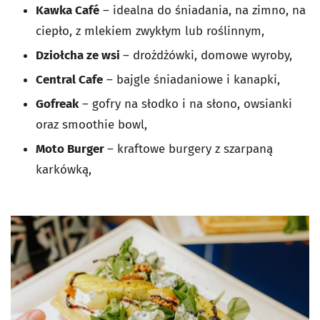
Kawka Café
– idealna do śniadania, na zimno, na
ciepło, z mlekiem zwykłym lub roślinnym,
Dziołcha ze wsi
– drożdżówki, domowe wyroby,
Central Cafe
– bajgle śniadaniowe i kanapki,
Gofreak
–
gofry na słodko i na słono, owsianki
oraz smoothie bowl,
Moto Burger
– kraftowe burgery z szarpaną
karkówką,