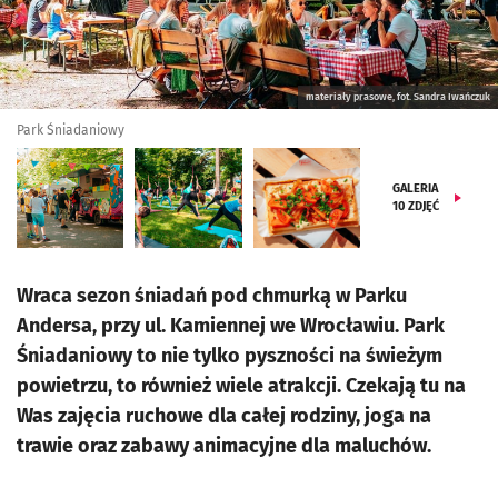
materiały prasowe, fot. Sandra Iwańczuk
Park Śniadaniowy
GALERIA
10
ZDJĘĆ
Wraca sezon śniadań pod chmurką w Parku
Andersa, przy ul. Kamiennej we Wrocławiu. Park
Śniadaniowy to nie tylko pyszności na świeżym
powietrzu, to również wiele atrakcji. Czekają tu na
Was zajęcia ruchowe dla całej rodziny, joga na
trawie oraz zabawy animacyjne dla maluchów.