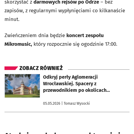
skorzystać z
darmowych rejsów po Odrze
– bez
zapisów, z regularnymi wypłynięciami co kilkanaście
minut.
Zwieńczeniem dnia będzie
koncert zespołu
Mikromusic,
który rozpocznie się ogodzinie 17:00.
ZOBACZ RÓWNIEŻ
otworzy się w nowej karcie
Odkryj perły Aglomeracji
Wrocławskiej. Spacery z
przewodnikiem po okolicach
Wrocławia
05.05.2026
| Tomasz Wysocki