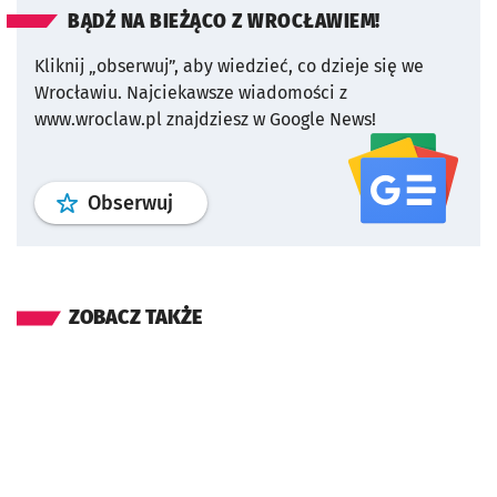
BĄDŹ NA BIEŻĄCO Z WROCŁAWIEM!
Kliknij „obserwuj”, aby wiedzieć, co dzieje się we
Wrocławiu.
Najciekawsze wiadomości z
www.wroclaw.pl znajdziesz w Google News!
profil
google news
serwisu wroclaw
Obserwuj
ZOBACZ TAKŻE