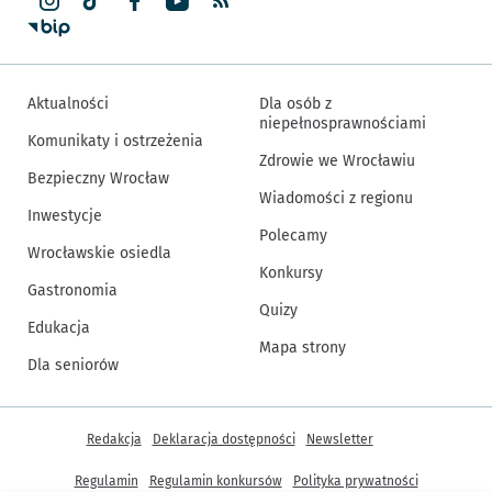
Aktualności
Dla osób z
niepełnosprawnościami
Komunikaty i ostrzeżenia
Zdrowie we Wrocławiu
Bezpieczny Wrocław
Wiadomości z regionu
Inwestycje
Polecamy
Wrocławskie osiedla
Konkursy
Gastronomia
Quizy
Edukacja
Mapa strony
Dla seniorów
Inne informacje
Redakcja
Deklaracja dostępności
Newsletter
Regulamin
Regulamin konkursów
Polityka prywatności