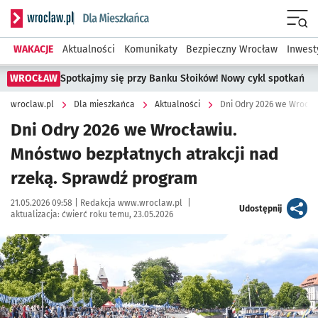
Serwis informacyjny wroclaw.pl podserwis: Dla mieszkańca
Menu
WAKACJE
Aktualności
Komunikaty
Bezpieczny Wrocław
Inwest
WROCŁAW
Spotkajmy się przy Banku Słoików! Nowy cykl spotkań
wroclaw.pl
Dla mieszkańca
Aktualności
Dni Odry 2026 we Wrocła
Dni Odry 2026 we Wrocławiu.
Mnóstwo bezpłatnych atrakcji nad
rzeką. Sprawdź program
Data publikacji:
Autor:
21.05.2026 09:58 |
Redakcja www.wroclaw.pl
|
artykuł
Udostępnij
aktualizacja:
ćwierć roku temu, 23.05.2026
Kliknij, aby powiększyć