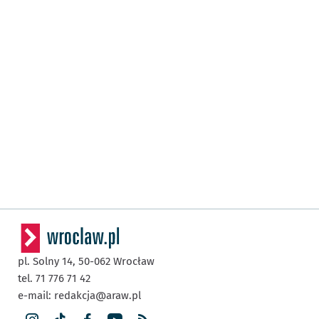
pl. Solny 14,
50-062
Wrocław
tel. 71 776 71 42
e-mail:
redakcja@araw.pl