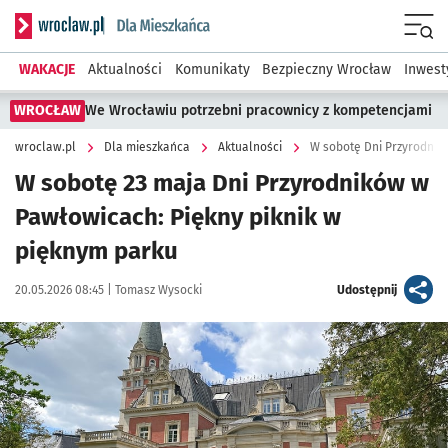
Serwis informacyjny wroclaw.pl podserwis: Dla mieszkańca
Menu
WAKACJE
Aktualności
Komunikaty
Bezpieczny Wrocław
Inwest
WROCŁAW
We Wrocławiu potrzebni pracownicy z kompetencjami
wroclaw.pl
Dla mieszkańca
Aktualności
W sobotę Dni Przyrodnik
W sobotę 23 maja Dni Przyrodników w
Pawłowicach: Piękny piknik w
pięknym parku
Data publikacji:
Autor:
artykuł
20.05.2026 08:45 |
Tomasz Wysocki
Udostępnij
Kliknij, aby powiększyć