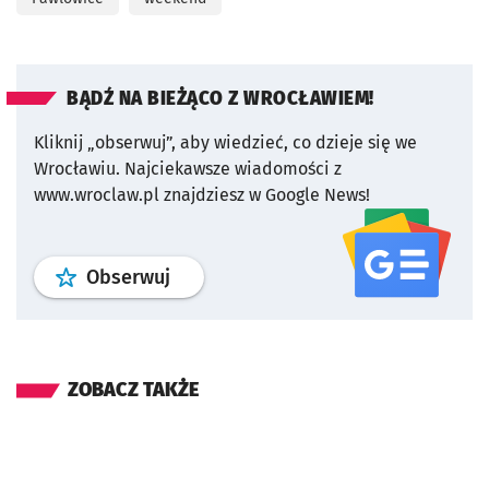
BĄDŹ NA BIEŻĄCO Z WROCŁAWIEM!
Kliknij „obserwuj”, aby wiedzieć, co dzieje się we
Wrocławiu.
Najciekawsze wiadomości z
www.wroclaw.pl znajdziesz w Google News!
profil
google news
serwisu wroclaw
Obserwuj
ZOBACZ TAKŻE