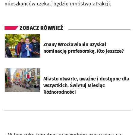
mieszkańców czekać będzie mnóstwo atrakcji.
ZOBACZ RÓWNIEŻ
otworzy się w nowej karcie
Znany Wrocławianin uzyskał
nominację profesorską. Kto jeszcze?
otworzy się w nowej karcie
Miasto otwarte, uważne i dostępne dla
wszystkich. Świętuj Miesiąc
Różnorodności
- W tym roku tematem przewodnim wydarzenia są