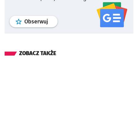
profil
google news
serwisu wroclaw
Obserwuj
ZOBACZ TAKŻE