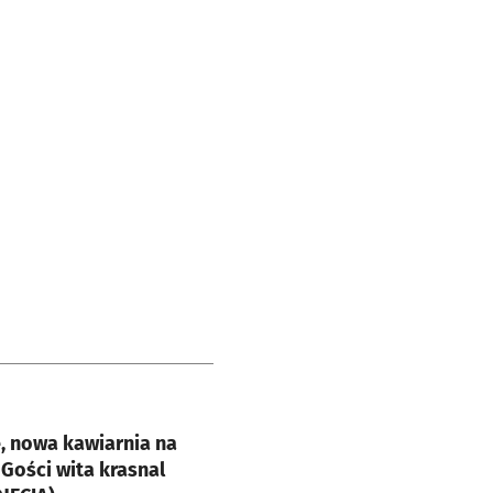
e
, nowa kawiarnia na
Gości wita krasnal