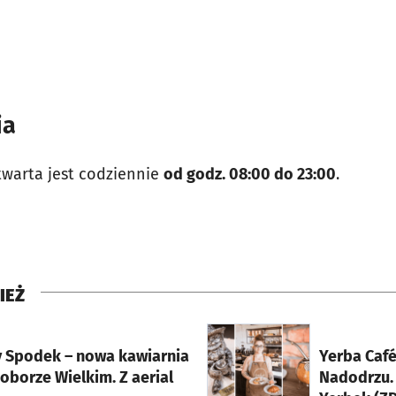
ia
twarta jest codziennie
od godz. 08:00 do 23:00
.
IEŻ
rcie
otworzy się w nowej karci
y Spodek – nowa kawiarnia
Yerba Café
oborze Wielkim. Z aerial
Nadodrzu. 