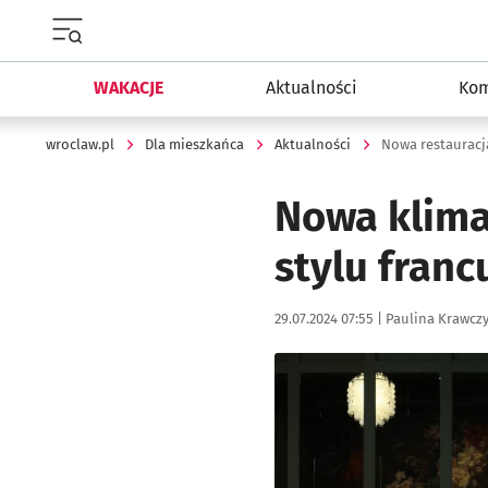
Menu główne portalu wroclaw.pl
WAKACJE
Aktualności
Kom
wroclaw.pl
Dla mieszkańca
Aktualności
Nowa restauracj
Nowa klima
stylu franc
Data publikacji:
Autor:
29.07.2024 07:55 |
Paulina Krawcz
Kliknij, aby powiększyć