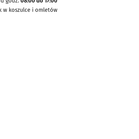
od godz.
08:00 do 17:00
k w koszulce i omletów