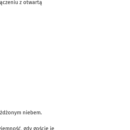
łączeniu z otwartą
ieżdżonym niebem.
jemność, gdy goście je