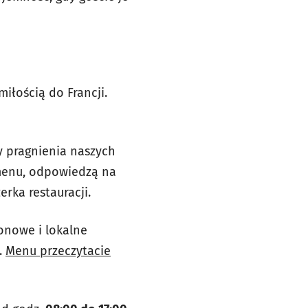
łością do Francji.
 pragnienia naszych
 menu, odpowiedzą na
̇erka
restauracji.
zonowe i lokalne
.
Menu przeczytacie