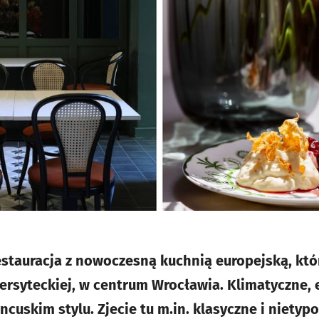
estauracja z nowoczesną kuchnią europejską, kt
wersyteckiej, w centrum Wrocławia. Klimatyczne,
ncuskim stylu. Zjecie tu m.in. klasyczne i nietyp