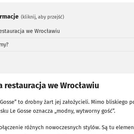
ormacje
(kliknij, aby przejść)
estauracja we Wrocławiu
emy?
a restauracja we Wrocławiu
 Gosse” to drobny żart jej założycieli. Mimo bliskiego 
usku Le Gosse oznacza „modny, wytworny gość”.
połączenie różnych nowoczesnych stylów. Są tu element