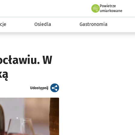
Powietrze
we Wrocławiu
 mieszkańca
umiarkowane
cje
Osiedla
Gastronomia
ocławiu. W
ką
artykuł
Udostępnij