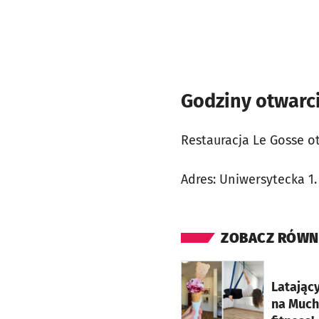
Godziny otwarc
Restauracja Le Gosse o
Adres: Uniwersytecka 1.
ZOBACZ RÓWN
otworzy się w nowej ka
Latając
na Much