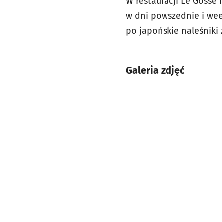
W restauracji Le Gosse
w dni powszednie i wee
po
japońskie naleśniki
Galeria zdjęć