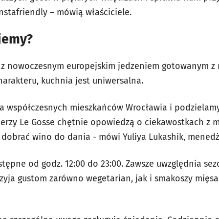
instafriendly – mówią właściciele.
zjemy?
a z nowoczesnym europejskim jedzeniem gotowanym z mi
arakteru, kuchnia jest uniwersalna.
 współczesnych mieszkańców Wrocławia i podzielamy
nerzy Le Gosse chętnie opowiedzą o ciekawostkach z
 dobrać wino do dania - mówi Yuliya Lukashik,
menedz
ostępne od godz. 12:00 do 23:00. Zawsze uwzględnia se
rzyja gustom zarówno wegetarian, jak i smakoszy mięsa