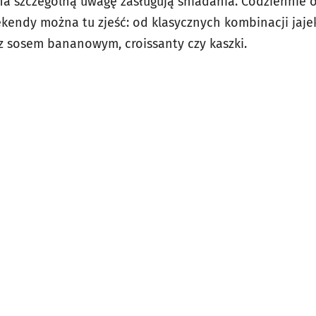
 na szczególną uwagę zasługują śniadania. Codziennie 
kendy można tu zjeść: od klasycznych kombinacji jaje
 z sosem bananowym,
croissanty czy kaszki.