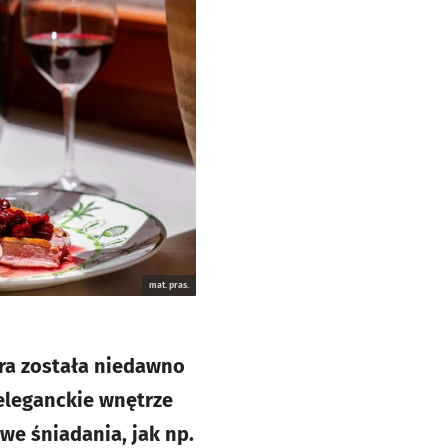
mat. pras.
óra została niedawno
 eleganckie wnętrze
owe śniadania, jak np.