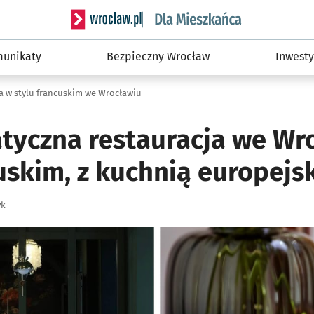
Serwis informacyjny wroclaw.pl podserwis: Dla
unikaty
Bezpieczny Wrocław
Inwesty
a w stylu francuskim we Wrocławiu
tyczna restauracja we Wr
uskim, z kuchnią europejs
yk