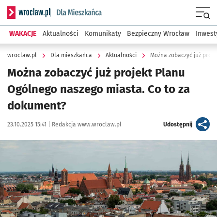
Serwis informacyjny wroclaw.pl podserwis: Dla mieszkańca
Menu
WAKACJE
Aktualności
Komunikaty
Bezpieczny Wrocław
Inwest
wroclaw.pl
Dla mieszkańca
Aktualności
Można zobaczyć już proj
Można zobaczyć już projekt Planu
Ogólnego naszego miasta. Co to za
dokument?
Data publikacji:
Autor:
artykuł
23.10.2025 15:41 |
Redakcja www.wroclaw.pl
Udostępnij
Kliknij, aby powiększyć