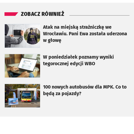
ZOBACZ RÓWNIEŻ
otworzy się w nowej karcie
Atak na miejską strażniczkę we
Wrocławiu. Pani Ewa została uderzona
w głowę
otworzy się w nowej karcie
W poniedziałek poznamy wyniki
tegorocznej edycji WBO
otworzy się w nowej karcie
100 nowych autobusów dla MPK. Co to
będą za pojazdy?