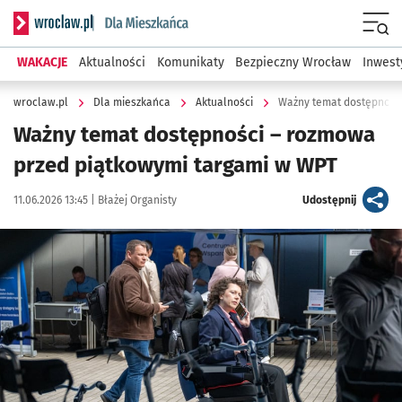
Serwis informacyjny wroclaw.pl podserwis: Dla mieszkańca
Menu
WAKACJE
Aktualności
Komunikaty
Bezpieczny Wrocław
Inwest
wroclaw.pl
Dla mieszkańca
Aktualności
Ważny temat dostępności
Ważny temat dostępności – rozmowa
przed piątkowymi targami w WPT
Data publikacji:
Autor:
artykuł
11.06.2026 13:45 |
Błażej Organisty
Udostępnij
Kliknij, aby zobaczyć galerię