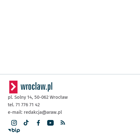
pl. Solny 14,
50-062
Wrocław
tel. 71 776 71 42
e-mail:
redakcja@araw.pl