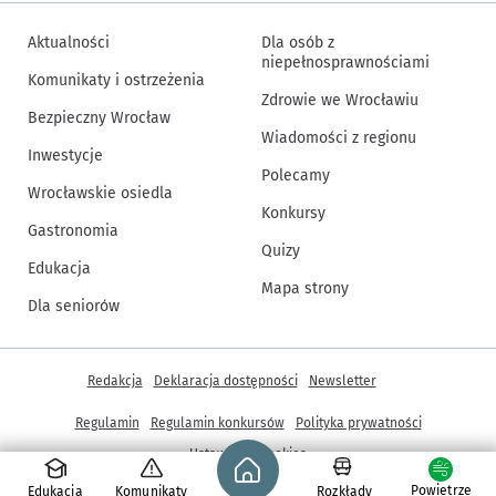
Aktualności
Dla osób z
niepełnosprawnościami
Komunikaty i ostrzeżenia
Zdrowie we Wrocławiu
Bezpieczny Wrocław
Wiadomości z regionu
Inwestycje
Polecamy
Wrocławskie osiedla
Konkursy
Gastronomia
Quizy
Edukacja
Mapa strony
Dla seniorów
Inne informacje
Redakcja
Deklaracja dostępności
Newsletter
Regulamin
Regulamin konkursów
Polityka prywatności
Strona główna - wroclaw.pl
Ustawienia cookies
Powietrze
Edukacja
Komunikaty
Rozkłady
© Copyright 2005-2026, ARAW S.A., Gmina Wrocław