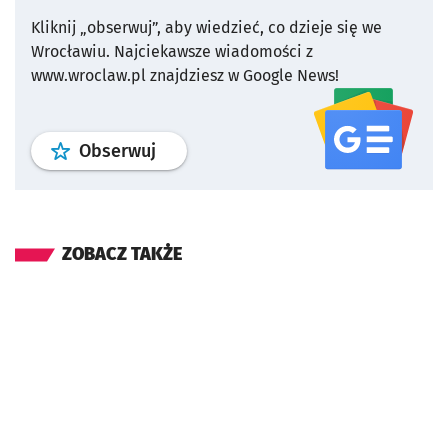
Kliknij „obserwuj”, aby wiedzieć, co dzieje się we
Wrocławiu.
Najciekawsze wiadomości z
www.wroclaw.pl znajdziesz w Google News!
profil
google news
serwisu wroclaw
Obserwuj
ZOBACZ TAKŻE