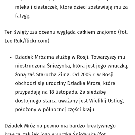
mleka i ciasteczek, które dzieci zostawiają mu za
fatygę.
Ten święty zza oceanu wygląda całkiem znajomo
(fot.
Lee Ruk/flickr.com)
Dziadek Mróz
ma służbę w Rosji. Towarzyszy mu
niestrudzona Śnieżynka, która jest jego wnuczką,
żoną zaś Starucha Zima. Od 2005 r. w Rosji
obchodzi się urodziny Dziadka Mroza, które
przypadają na 18 listopada. Za siedzibę
dostojnego starca uważany jest Wielikij Ustiug,
położony w północnej części kraju.
Dziadek Mróz na pewno ma bardzo kreatywnego
krawca, tak jak jego wnuczka Śnieżynka
(fot.