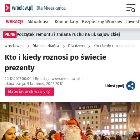
Serwis informacyjny wroclaw.pl podserwis: Dla mieszkańca
Menu
WAKACJE
Aktualności
Komunikaty
Bezpieczny Wrocław
Inwest
PILNE
Początek remontu i zmiana ruchu na ul. Gajowickiej
wroclaw.pl
Dla mieszkańca
Dla dzieci
Kto i kiedy roznosi po świe
Kto i kiedy roznosi po świecie
prezenty
Data publikacji:
Autor:
20.12.2017 00:00 |
Redakcja www.wroclaw.pl
|
aktualizacja:
9 lat temu, 20.12.2017
artykuł
Udostępnij
Materiał archiwalny
Kliknij, aby powiększyć