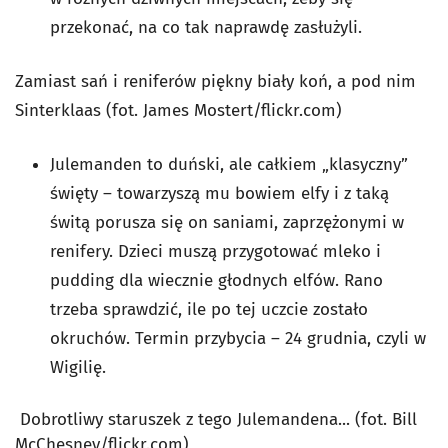
przekonać, na co tak naprawdę zasłużyli.
Zamiast sań i reniferów piękny biały koń, a pod nim
Sinterklaas
(fot. James Mostert/flickr.com
)
Julemanden to duński, ale całkiem „klasyczny”
święty – towarzyszą mu bowiem elfy i z taką
świtą porusza się on saniami, zaprzężonymi w
renifery. Dzieci muszą przygotować mleko i
pudding dla wiecznie głodnych elfów. Rano
trzeba sprawdzić, ile po tej uczcie zostało
okruchów. Termin przybycia – 24 grudnia, czyli w
Wigilię.
Dobrotliwy staruszek z tego Julemandena...
(fot. Bill
McChesney/flickr.com)