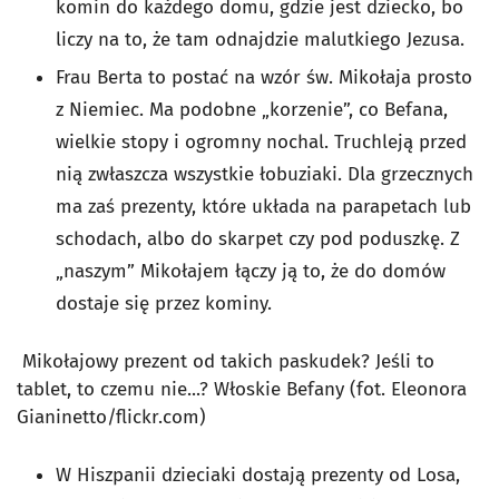
komin do każdego domu, gdzie jest dziecko, bo
liczy na to, że tam odnajdzie malutkiego Jezusa.
Frau Berta to postać na wzór św. Mikołaja prosto
z Niemiec. Ma podobne „korzenie”, co Befana,
wielkie stopy i ogromny nochal. Truchleją przed
nią zwłaszcza wszystkie łobuziaki. Dla grzecznych
ma zaś prezenty, które układa na parapetach lub
schodach, albo do skarpet czy pod poduszkę. Z
„naszym” Mikołajem łączy ją to, że do domów
dostaje się przez kominy.
Mikołajowy prezent od takich paskudek? Jeśli to
tablet, to czemu nie...? Włoskie Befan
y
(fot. Eleonora
Gianinetto/flickr.com)
W Hiszpanii dzieciaki dostają prezenty od Losa,