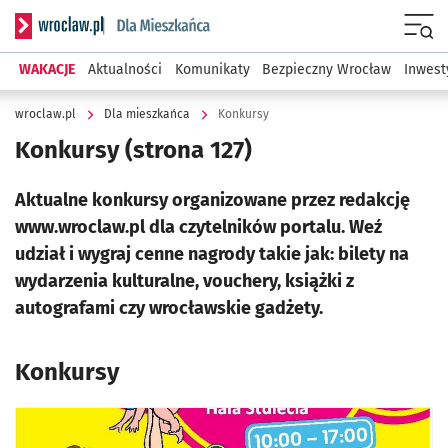
Serwis informacyjny wroclaw.pl podserwis: Dla mieszkańca
Menu
WAKACJE
Aktualności
Komunikaty
Bezpieczny Wrocław
Inwest
wroclaw.pl
Dla mieszkańca
Konkursy
Konkursy
(strona 127)
Aktualne konkursy organizowane przez redakcję
www.wroclaw.pl dla czytelników portalu. Weź
udział i wygraj cenne nagrody takie jak: bilety na
wydarzenia kulturalne, vouchery, książki z
autografami czy wrocławskie gadżety.
Konkursy