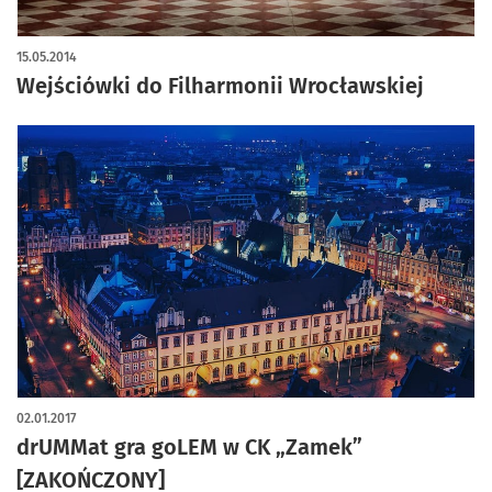
15.05.2014
Wejściówki do Filharmonii Wrocławskiej
02.01.2017
drUMMat gra goLEM w CK „Zamek”
[ZAKOŃCZONY]