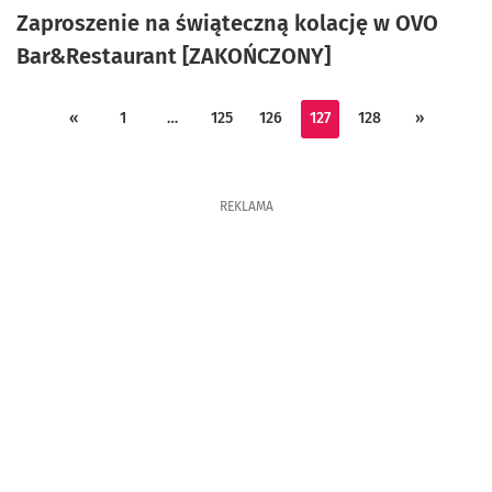
Zaproszenie na świąteczną kolację w OVO
Bar&Restaurant [ZAKOŃCZONY]
«
1
…
125
126
127
128
»
REKLAMA