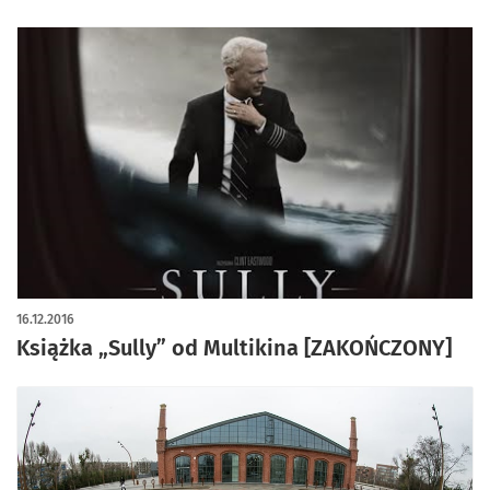
16.12.2016
Książka „Sully” od Multikina [ZAKOŃCZONY]