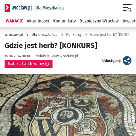
Serwis informacyjny wroclaw.pl podserwis: Dla mieszkańca
Menu
WAKACJE
Aktualności
Komunikaty
Bezpieczny Wrocław
Inwest
wroclaw.pl
Dla mieszkańca
Konkursy
Gdzie jest herb? [KONKURS]
Gdzie jest herb? [KONKURS]
Data publikacji:
Autor:
15.06.2014 00:00 |
Redakcja www.wroclaw.pl
artykuł
Udostępnij
Materiał archiwalny
Kliknij, aby powiększyć