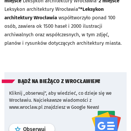
miejsce
Leksykon architektury Wrocławia*
2 miejsce
Leksykon architektury Wrocławia*
*Leksykon
architektury Wrocławia
współtworzyło ponad 100
osób, zawiera ok 1500 haseł i 2000 ilustracji
archiwalnych oraz współczesnych, w tym zdjęć,
planów i rysunków dotyczących architektury miasta.
BĄDŹ NA BIEŻĄCO Z WROCŁAWIEM!
Kliknij „obserwuj”, aby wiedzieć, co dzieje się we
Wrocławiu.
Najciekawsze wiadomości z
www.wroclaw.pl znajdziesz w Google News!
profil
google news
serwisu wroclaw
Obserwuj