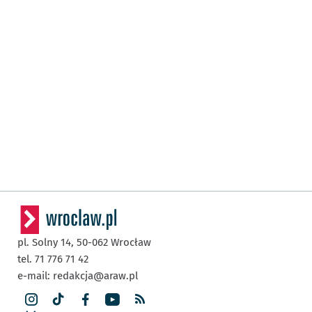
pl. Solny 14,
50-062
Wrocław
tel. 71 776 71 42
e-mail:
redakcja@araw.pl