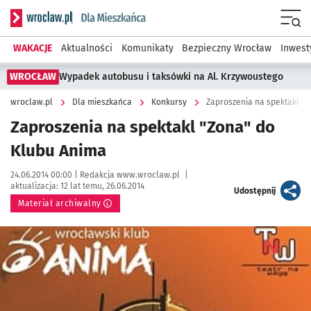
Serwis informacyjny wroclaw.pl podserwis: Dla mieszkańca
Menu
WAKACJE
Aktualności
Komunikaty
Bezpieczny Wrocław
Inwest
WROCŁAW
Wypadek autobusu i taksówki na Al. Krzywoustego
wroclaw.pl
Dla mieszkańca
Konkursy
Zaproszenia na spektakl "
Zaproszenia na spektakl "Zona" do
Klubu Anima
Data publikacji:
Autor:
24.06.2014 00:00 |
Redakcja www.wroclaw.pl
|
aktualizacja:
12 lat temu, 26.06.2014
artykuł
Udostępnij
Materiał archiwalny
Kliknij, aby powiększyć