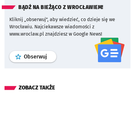
BĄDŹ NA BIEŻĄCO Z WROCŁAWIEM!
Kliknij „obserwuj”, aby wiedzieć, co dzieje się we
Wrocławiu.
Najciekawsze wiadomości z
www.wroclaw.pl znajdziesz w Google News!
profil
google news
serwisu wroclaw
Obserwuj
ZOBACZ TAKŻE