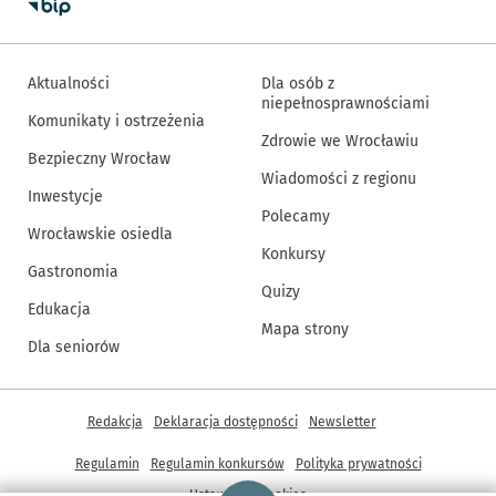
Aktualności
Dla osób z
niepełnosprawnościami
Komunikaty i ostrzeżenia
Zdrowie we Wrocławiu
Bezpieczny Wrocław
Wiadomości z regionu
Inwestycje
Polecamy
Wrocławskie osiedla
Konkursy
Gastronomia
Quizy
Edukacja
Mapa strony
Dla seniorów
Inne informacje
Redakcja
Deklaracja dostępności
Newsletter
Regulamin
Regulamin konkursów
Polityka prywatności
Strona główna - wroclaw.pl
Ustawienia cookies