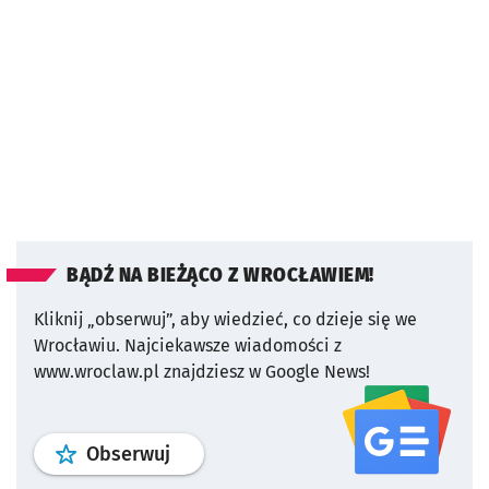
BĄDŹ NA BIEŻĄCO Z WROCŁAWIEM!
Kliknij „obserwuj”, aby wiedzieć, co dzieje się we
Wrocławiu.
Najciekawsze wiadomości z
www.wroclaw.pl znajdziesz w Google News!
profil
google news
serwisu wroclaw
Obserwuj