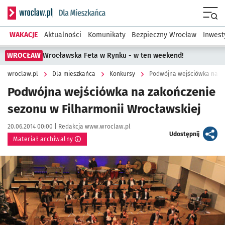
Serwis informacyjny wroclaw.pl podserwis: Dla mieszkańca
Menu
WAKACJE
Aktualności
Komunikaty
Bezpieczny Wrocław
Inwest
WROCŁAW
Wrocławska Feta w Rynku - w ten weekend!
wroclaw.pl
Dla mieszkańca
Konkursy
Podwójna wejściówka na za
Podwójna wejściówka na zakończenie
sezonu w Filharmonii Wrocławskiej
Data publikacji:
Autor:
20.06.2014 00:00 |
Redakcja www.wroclaw.pl
artykuł
Udostępnij
Materiał archiwalny
Kliknij, aby powiększyć