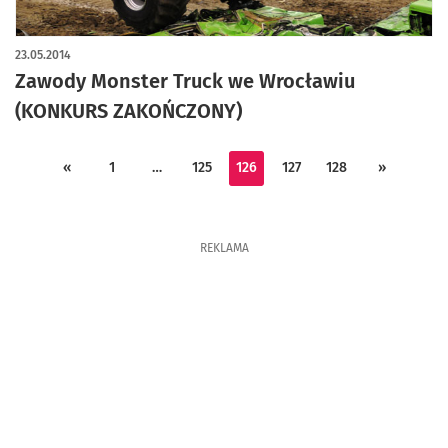
23.05.2014
Zawody Monster Truck we Wrocławiu
(KONKURS ZAKOŃCZONY)
«
1
…
125
126
127
128
»
REKLAMA