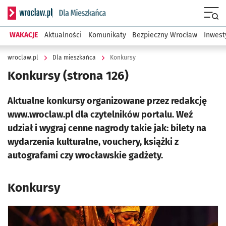
Serwis informacyjny wroclaw.pl podserwis: Dla mieszkańca
Menu
WAKACJE
Aktualności
Komunikaty
Bezpieczny Wrocław
Inwest
wroclaw.pl
Dla mieszkańca
Konkursy
Konkursy
(strona 126)
Aktualne konkursy organizowane przez redakcję
www.wroclaw.pl dla czytelników portalu. Weź
udział i wygraj cenne nagrody takie jak: bilety na
wydarzenia kulturalne, vouchery, książki z
autografami czy wrocławskie gadżety.
Konkursy