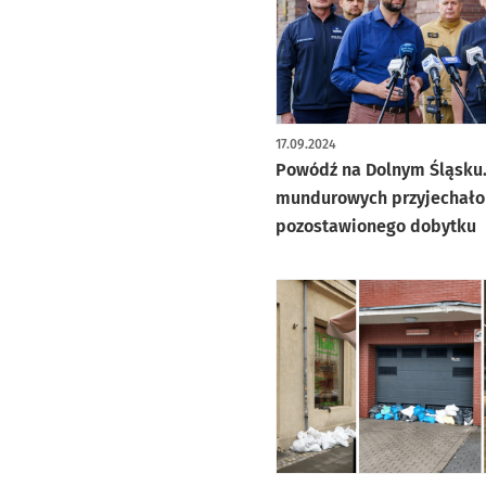
artykuł z galerią zdjęć
17.09.2024
Powódź na Dolnym Śląsku.
mundurowych przyjechało
pozostawionego dobytku