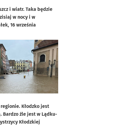
szcz i wiatr. Taka będzie
isiaj w nocy i w
łek, 16 września
regionie. Kłodzko jest
rdzo źle jest w Lądku-
Bystrzycy Kłodzkiej