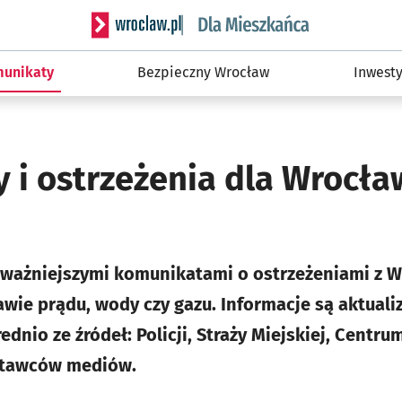
Serwis informacyjny wroclaw.pl podserwis: Dla
unikaty
Bezpieczny Wrocław
Inwesty
 i ostrzeżenia dla Wrocł
jważniejszymi komunikatami o ostrzeżeniami z Wr
wie prądu, wody czy gazu. Informacje są aktuali
nio ze źródeł: Policji, Straży Miejskiej, Centru
stawców mediów.