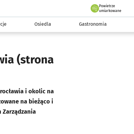
Powietrze
we Wrocławiu
 mieszkańca
umiarkowane
cje
Osiedla
Gastronomia
awia
(strona
ocławia i okolic na
zowane na bieżąco i
m Zarządzania