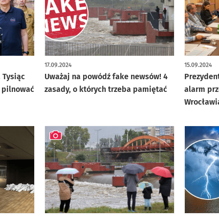
artykuł z 
17.09.2024
15.09.2024
 Tysiąc
Uważaj na powódź fake newsów! 4
Prezydent
 pilnować
zasady, o których trzeba pamiętać
alarm pr
Wrocławi
artykuł z galerią zdjęć