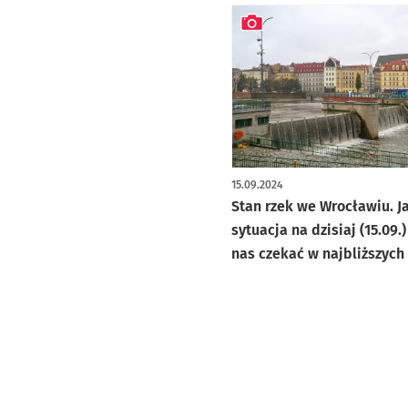
artykuł z galerią zdjęć
15.09.2024
Stan rzek we Wrocławiu. Ja
sytuacja na dzisiaj (15.09.
nas czekać w najbliższych