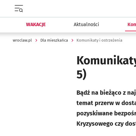
Menu główne portalu wroclaw.pl
WAKACJE
Aktualności
Kom
wroclaw.pl
Dla mieszkańca
Komunikaty i ostrzeżenia
Komunikaty
5)
Bądź na bieżąco z na
temat przerw w dosta
pozyskiwane bezpośred
Kryzysowego czy do