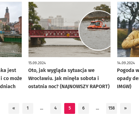
15.09.2024
14.09.2024
ka jest
Oto, jak wygląda sytuacja we
Pogoda w
) i co może
Wrocławiu. Jak minęła sobota i
opady des
 dniach
ostatnia noc? (NAJNOWSZY RAPORT)
IMGW)
«
1
…
4
5
6
…
158
»