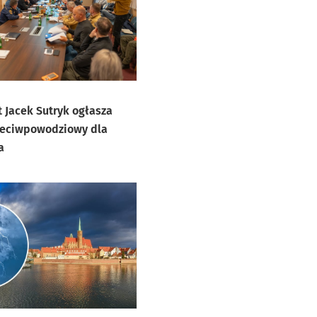
galerią zdjęć
 Jacek Sutryk ogłasza
zeciwpowodziowy dla
a