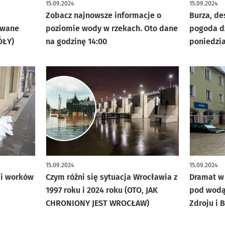
15.09.2024
15.09.2024
Zobacz najnowsze informacje o
Burza, de
awane
poziomie wody w rzekach. Oto dane
pogoda dz
ÓŁY)
na godzinę 14:00
poniedzia
15.09.2024
15.09.2024
 i worków
Czym różni się sytuacja Wrocławia z
Dramat w 
1997 roku i 2024 roku (OTO, JAK
pod wodą. Ba
CHRONIONY JEST WROCŁAW)
Zdroju i 