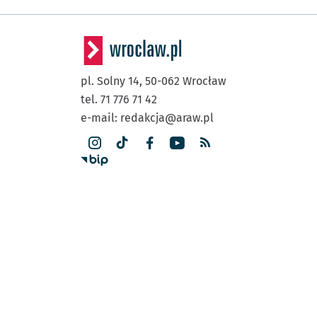
pl. Solny 14,
50-062
Wrocław
tel. 71 776 71 42
e-mail:
redakcja@araw.pl