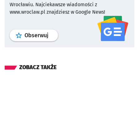
Wrocławiu.
Najciekawsze wiadomości z
www.wroclaw.pl znajdziesz w Google News!
profil
google news
serwisu wroclaw
Obserwuj
ZOBACZ TAKŻE