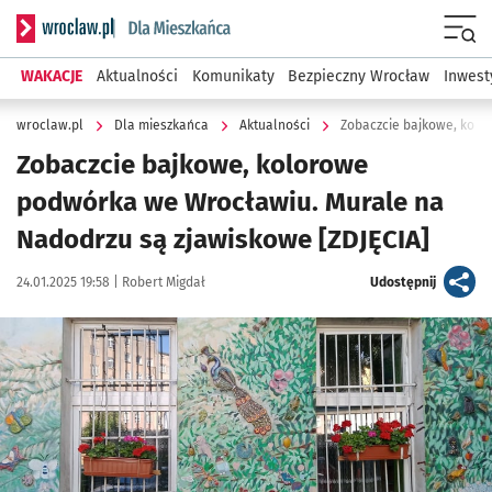
Serwis informacyjny wroclaw.pl podserwis: Dla mieszkańca
Menu
WAKACJE
Aktualności
Komunikaty
Bezpieczny Wrocław
Inwest
wroclaw.pl
Dla mieszkańca
Aktualności
Zobaczcie bajkowe, kolorowe
podwórka we Wrocławiu. Murale na
Nadodrzu są zjawiskowe [ZDJĘCIA]
Data publikacji:
Autor:
artykuł
24.01.2025 19:58 |
Robert Migdał
Udostępnij
Kliknij, aby zobaczyć galerię