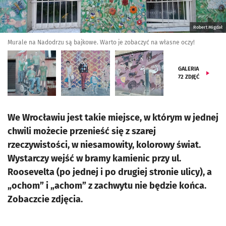
Robert Migdał
Murale na Nadodrzu są bajkowe. Warto je zobaczyć na własne oczy!
GALERIA
72
ZDJĘĆ
We Wrocławiu jest takie miejsce, w którym w jednej
chwili możecie przenieść się z szarej
rzeczywistości, w niesamowity, kolorowy świat.
Wystarczy wejść w bramy kamienic przy ul.
Roosevelta (po jednej i po drugiej stronie ulicy), a
„ochom” i „achom” z zachwytu nie będzie końca.
Zobaczcie zdjęcia.