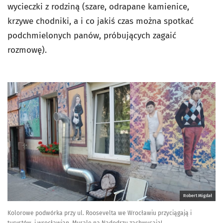
wycieczki z rodziną (szare, odrapane kamienice,
krzywe chodniki, a i co jakiś czas można spotkać
podchmielonych panów, próbujących zagaić
rozmowę).
Robert Migdał
Kolorowe podwórka przy ul. Roosevelta we Wrocławiu przyciągają i
turystów, i wrocławian. Murale na Nadodrzu zachwycają!