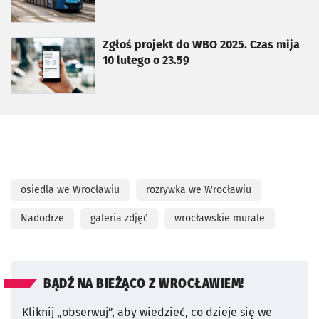
otworzy się w nowej karcie
Zgłoś projekt do WBO 2025. Czas mija
10 lutego o 23.59
osiedla we Wrocławiu
rozrywka we Wrocławiu
Nadodrze
galeria zdjęć
wrocławskie murale
BĄDŹ NA BIEŻĄCO Z WROCŁAWIEM!
Kliknij „obserwuj”, aby wiedzieć, co dzieje się we