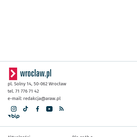
pl. Solny 14,
50-062
Wrocław
tel. 71 776 71 42
e-mail:
redakcja@araw.pl