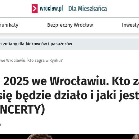
Serwis informacyjny wroclaw.pl podserwis: Dla
unikaty
Bezpieczny Wrocław
Inwesty
a zmiany dla kierowców i pasażerów
 we Wrocławiu. Kto zagra w Rynku?
 2025 we Wrocławiu. Kto 
ę będzie działo i jaki jest
ONCERTY)
a
ię