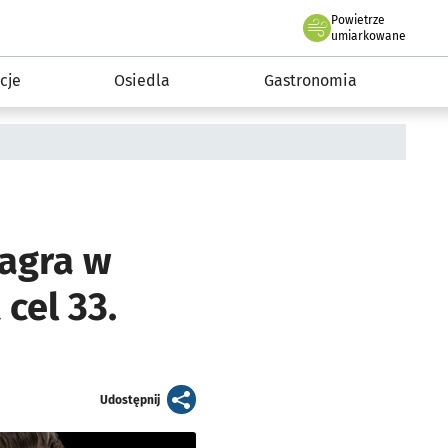
Powietrze
we Wrocławiu
 mieszkańca
umiarkowane
cje
Osiedla
Gastronomia
zagra w
 cel 33.
artykuł
Udostępnij