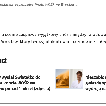
ektarski, organizator Finału WOŚP we Wrocławiu.
na scenie zaśpiewa wyjątkowy chór z międzynarodowej
f Wrocław, który tworzą utalentowani uczniowie z całe
IEŻ
rcie
otworzy się w nowej karci
 wysłał Światełko do
Nieszablo
Na koncie WOŚP we
gwiazdy sp
u ponad 1 mln zł (zdjęcia)
wędrują na