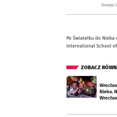
Tomasz L
Po Światełku do Nieba 
International School o
ZOBACZ RÓWN
otworzy się w nowej ka
Wrocław
Nieba. 
Wrocławi