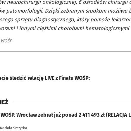
w neurochirurgii onkologicznej, 6 ośrodków chirurgii 
w patomorfologii. Dzięki zebranym środkom możliwe 
zego sprzętu diagnostycznego, który pomoże lekarzo
rami i innymi ciężkimi chorobami hematologicznymi u
a WOŚP
ie śledzić relację LIVE z Finału WOŚP:
IEŻ
ł WOŚP. Wrocław zebrał już ponad 2 411 493 zł (RELACJA L
 Mariola Szczyrba