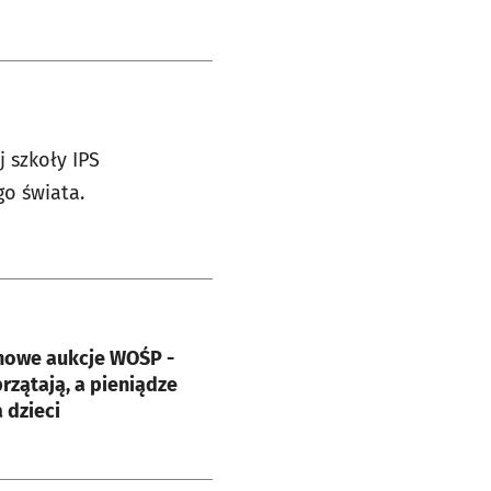
 szkoły IPS
go świata.
e
nowe aukcje WOŚP -
rzątają, a pieniądze
 dzieci