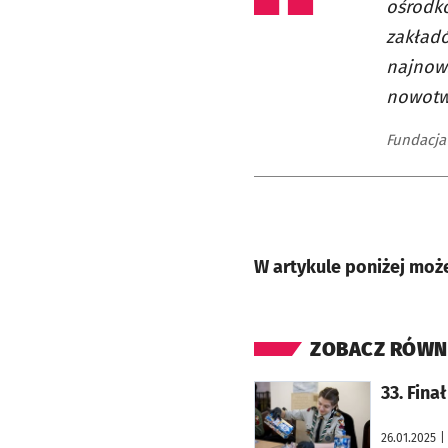
ośrodkó
zakładó
najnows
nowotwo
Fundacj
W artykule poniżej możec
ZOBACZ RÓWN
otworzy się w nowej karcie
33. Fina
26.01.2025
|