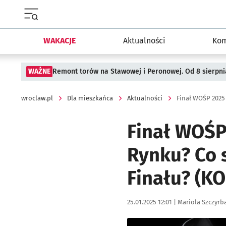
Menu główne portalu wroclaw.pl
WAKACJE
Aktualności
Kom
WAŻNE
Remont torów na Stawowej i Peronowej. Od 8 sierpni
wroclaw.pl
Dla mieszkańca
Aktualności
Finał WOŚP 2025
Finał WOŚP
Rynku? Co si
Finału? (K
Data publikacji:
Autor:
25.01.2025 12:01 |
Mariola Szczyrb
Kliknij, aby zobaczyć galer