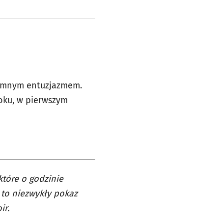
romnym entuzjazmem.
roku, w pierwszym
które o godzinie
 to niezwykły pokaz
ir.