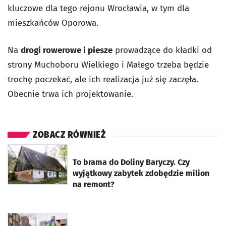
kluczowe dla tego rejonu Wrocławia, w tym dla
mieszkańców Oporowa.
Na
drogi rowerowe i piesze
prowadzące do kładki od
strony Muchoboru Wielkiego i Małego trzeba będzie
trochę poczekać, ale ich realizacja już się zaczęła.
Obecnie trwa ich projektowanie.
ZOBACZ RÓWNIEŻ
otworzy się w nowej karcie
To brama do Doliny Baryczy. Czy
wyjątkowy zabytek zdobędzie milion
na remont?
otworzy się w nowej karcie