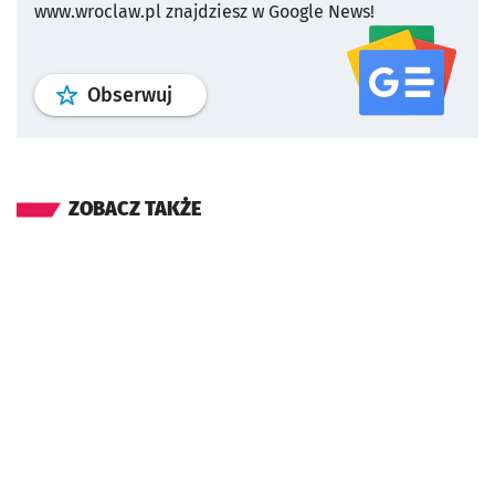
www.wroclaw.pl znajdziesz w Google News!
profil
google news
serwisu wroclaw
Obserwuj
ZOBACZ TAKŻE