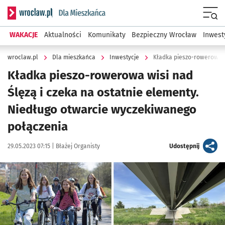
Serwis informacyjny wroclaw.pl podserwis: Dla mieszkańca
Menu
WAKACJE
Aktualności
Komunikaty
Bezpieczny Wrocław
Inwest
wroclaw.pl
Dla mieszkańca
Inwestycje
Kładka pieszo-rowerowa wisi nad
Ślęzą i czeka na ostatnie elementy.
Niedługo otwarcie wyczekiwanego
połączenia
Data publikacji:
Autor:
artykuł
29.05.2023 07:15 |
Błażej Organisty
Udostępnij
Kliknij, aby zobaczyć galerię