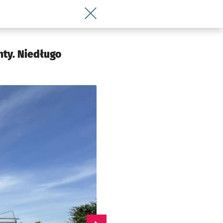
Wróć do artykułu Kładka pieszo-rower
nty. Niedługo