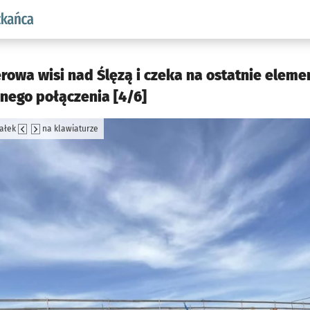
aw.pl podserwis: Dla mieszkańca
owa wisi nad Ślęzą i czeka na ostatnie eleme
nego połączenia [4/6]
załek
na klawiaturze