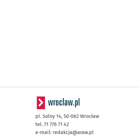
pl. Solny 14,
50-062
Wrocław
tel. 71 776 71 42
e-mail:
redakcja@araw.pl