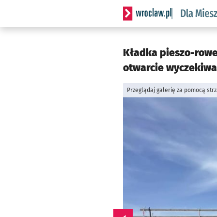
Serwis informacyjny wrocl
Kładka pieszo-rower
otwarcie wyczekiwa
Przeglądaj galerię za pomocą str