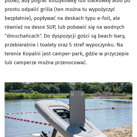
psów), aby pograć koszykówkę lub siatkówkę albo po
prostu odpalić grilla (ten można tu wypożyczyć
bezpłatnie), popływać na deskach typu e-foil, ale
również na desce SUP, lub pobawić się na wodnych
"dmuchańcach". Do dyspozycji gości są beach-bary,
przebieralnie i toalety oraz 5 stref wypoczynku. Na
terenie Kopalni jest camper-park, gdzie w przyczepie
lub camperze można przenocować.