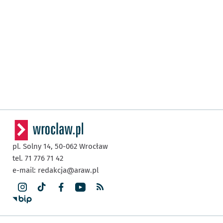
pl. Solny 14,
50-062
Wrocław
tel. 71 776 71 42
e-mail:
redakcja@araw.pl