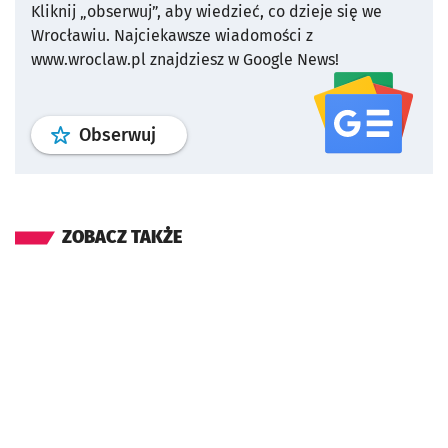
Kliknij „obserwuj”, aby wiedzieć, co dzieje się we
Wrocławiu.
Najciekawsze wiadomości z
www.wroclaw.pl znajdziesz w Google News!
profil
google news
serwisu wroclaw
Obserwuj
ZOBACZ TAKŻE