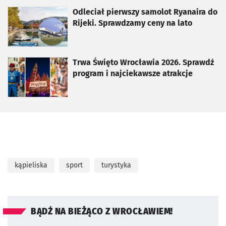
otworzy się w nowej karcie
Odleciał pierwszy samolot Ryanaira do
Rijeki. Sprawdzamy ceny na lato
otworzy się w nowej karcie
Trwa Święto Wrocławia 2026. Sprawdź
program i najciekawsze atrakcje
kąpieliska
sport
turystyka
BĄDŹ NA BIEŻĄCO Z WROCŁAWIEM!