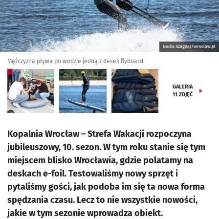
Nadia Szagdaj/wroclaw.pl
Mężczyzna pływa po wodzie jedną z desek flyboard
GALERIA
11
ZDJĘĆ
Kopalnia Wrocław – Strefa Wakacji rozpoczyna
jubileuszowy, 10. sezon. W tym roku stanie się tym
miejscem blisko Wrocławia, gdzie polatamy na
deskach e-foil. Testowaliśmy nowy sprzęt i
pytaliśmy gości, jak podoba im się ta nowa forma
spędzania czasu. Lecz to nie wszystkie nowości,
jakie w tym sezonie wprowadza obiekt.