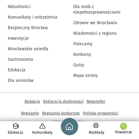
Aktualności
Dla osób z
niepełnosprawnościami
Komunikaty i ostrzeżenia
Zdrowie we Wrocławiu
Bezpieczny Wrocław
Wiadomości z regionu
Inwestycje
Polecamy
Wrocławskie osiedla
Konkursy
Gastronomia
Quizy
Edukacja
Mapa strony
Dla seniorów
Inne informacje
Redakcja
Deklaracja dostępności
Newsletter
Regulamin
Regulamin konkursów
Polityka prywatności
Strona główna - wroclaw.pl
Ustawienia cookies
Powietrze
Edukacja
Komunikaty
Rozkłady
© Copyright 2005-2026, ARAW S.A., Gmina Wrocław