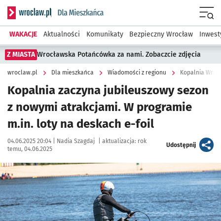
Serwis informacyjny wroclaw.pl podserwis: Dla mieszkańca
Menu
WAKACJE
Aktualności
Komunikaty
Bezpieczny Wrocław
Inwest
Z MIASTA
Wrocławska Potańcówka za nami. Zobaczcie zdjęcia
wroclaw.pl
Dla mieszkańca
Wiadomości z regionu
Kopalnia Wrocł
Kopalnia zaczyna jubileuszowy sezon
z nowymi atrakcjami. W programie
m.in. loty na deskach e-foil
Data publikacji:
Autor:
04.06.2025 20:04 |
Nadia Szagdaj
|
aktualizacja:
rok
artykuł
Udostępnij
temu, 04.06.2025
Kliknij, aby zobaczyć galerię