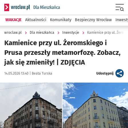
Serwis informacyjny wroclaw.pl podserwis: Dla mieszkańca
Menu
WAKACJE
Aktualności
Komunikaty
Bezpieczny Wrocław
Inwest
wroclaw.pl
Dla mieszkańca
Inwestycje
Kamienice przy ul. Żerom
Kamienice przy ul. Żeromskiego i
Prusa przeszły metamorfozę. Zobacz,
jak się zmieniły! | ZDJĘCIA
Data publikacji:
Autor:
artykuł
14.05.2026 13:40 |
Beata Turska
Udostępnij
Kliknij, aby zobaczyć galerię