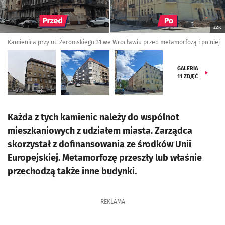
ZZK
Kamienica przy ul. Żeromskiego 31 we Wrocławiu przed metamorfozą i po niej
GALERIA
11
ZDJĘĆ
Każda z tych kamienic należy do wspólnot
mieszkaniowych z udziałem miasta. Zarządca
skorzystał z dofinansowania ze środków Unii
Europejskiej. Metamorfozę przeszły lub właśnie
przechodzą także inne budynki.
REKLAMA