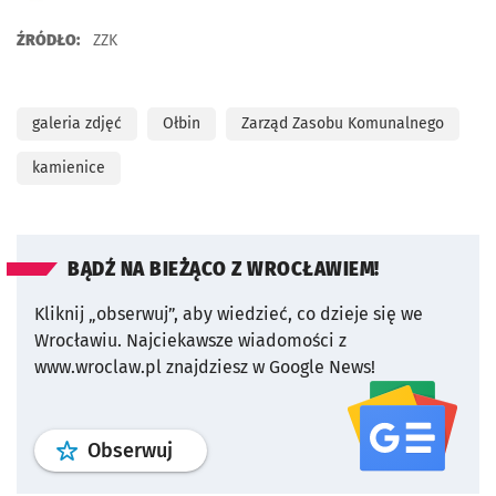
ŹRÓDŁO:
ZZK
galeria zdjęć
Ołbin
Zarząd Zasobu Komunalnego
kamienice
BĄDŹ NA BIEŻĄCO Z WROCŁAWIEM!
Kliknij „obserwuj”, aby wiedzieć, co dzieje się we
Wrocławiu.
Najciekawsze wiadomości z
www.wroclaw.pl znajdziesz w Google News!
profil
google news
serwisu wroclaw
Obserwuj