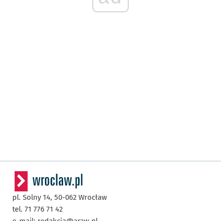
pl. Solny 14,
50-062
Wrocław
tel. 71 776 71 42
e-mail:
redakcja@araw.pl