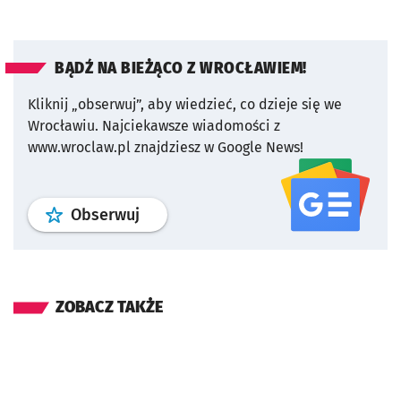
BĄDŹ NA BIEŻĄCO Z WROCŁAWIEM!
Kliknij „obserwuj”, aby wiedzieć, co dzieje się we
Wrocławiu.
Najciekawsze wiadomości z
www.wroclaw.pl znajdziesz w Google News!
profil
google news
serwisu wroclaw
Obserwuj
ZOBACZ TAKŻE