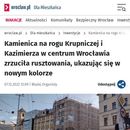
Serwis informacyjny wroclaw.pl podserwis: Dla mieszkańca
Menu
WAKACJE
Aktualności
Komunikaty
Bezpieczny Wrocław
Inwest
wroclaw.pl
Dla mieszkańca
Inwestycje
Kamienica na rogu Krupniczej i
Kazimierza w centrum Wrocławia
zrzuciła rusztowania, ukazując się w
nowym kolorze
Data publikacji:
Autor:
artykuł
07.12.2022 12:09 |
Błażej Organisty
Udostępnij
Kliknij, aby zobaczyć galerię