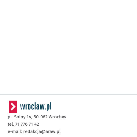
pl. Solny 14,
50-062
Wrocław
tel. 71 776 71 42
e-mail:
redakcja@araw.pl