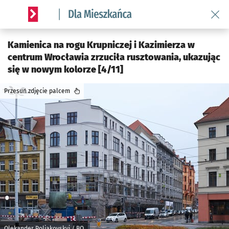
Wróć 
Serwis informacyjny wroclaw.pl podserwis: Dla mieszkańca
Kamienica na rogu Krupniczej i Kazimierza w
centrum Wrocławia zrzuciła rusztowania, ukazując
się w nowym kolorze [4/11]
Przesuń zdjęcie palcem
Olekander Poliakovskyi / BO