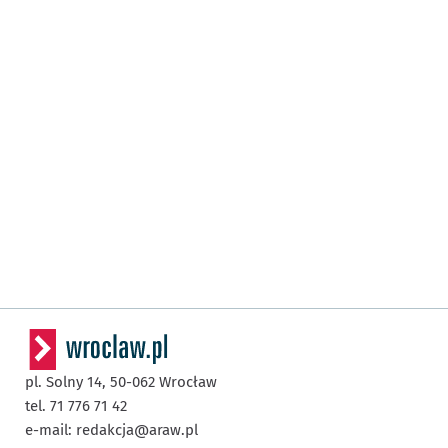
pl. Solny 14,
50-062
Wrocław
tel. 71 776 71 42
e-mail:
redakcja@araw.pl