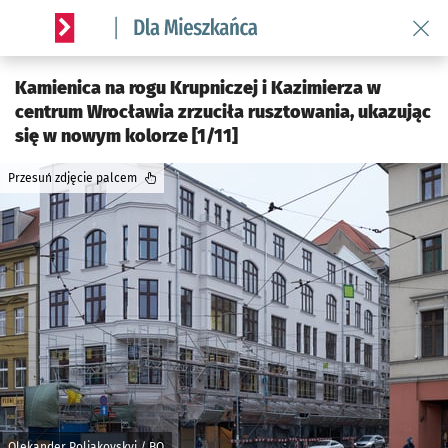
Wróć 
Serwis informacyjny wroclaw.pl podserwis: Dla mieszkańca
Kamienica na rogu Krupniczej i Kazimierza w
centrum Wrocławia zrzuciła rusztowania, ukazując
się w nowym kolorze [1/11]
Przesuń zdjęcie palcem
Olekander Poliakovskyi / BO