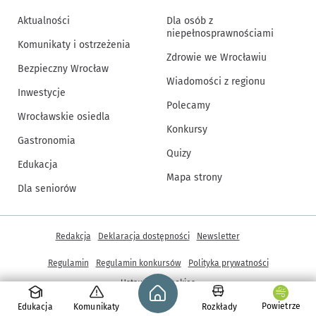
Aktualności
Dla osób z
niepełnosprawnościami
Komunikaty i ostrzeżenia
Zdrowie we Wrocławiu
Bezpieczny Wrocław
Wiadomości z regionu
Inwestycje
Polecamy
Wrocławskie osiedla
Konkursy
Gastronomia
Quizy
Edukacja
Mapa strony
Dla seniorów
Inne informacje
Redakcja
Deklaracja dostępności
Newsletter
Regulamin
Regulamin konkursów
Polityka prywatności
Strona główna - wroclaw.pl
Ustawienia cookies
Powietrze
Edukacja
Komunikaty
Rozkłady
© Copyright 2005-2026, ARAW S.A., Gmina Wrocław