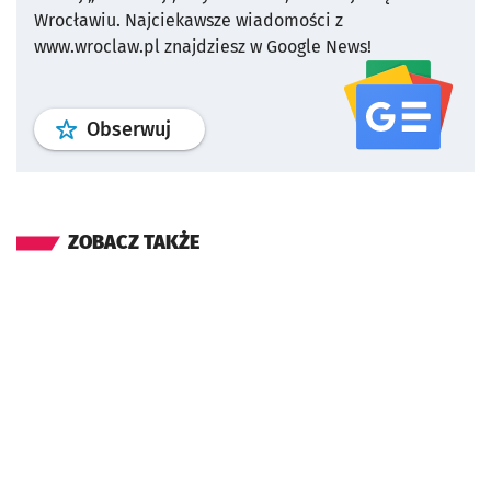
Wrocławiu.
Najciekawsze wiadomości z
www.wroclaw.pl znajdziesz w Google News!
profil
google news
serwisu wroclaw
Obserwuj
ZOBACZ TAKŻE