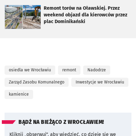
otworzy się w nowej karcie
Remont torów na Oławskiej. Przez
weekend objazd dla kierowców przez
plac Dominikański
osiedla we Wrocławiu
remont
Nadodrze
Zarząd Zasobu Komunalnego
Inwestycje we Wrocławiu
kamienice
BĄDŹ NA BIEŻĄCO Z WROCŁAWIEM!
Kliknij „obserwuj”, aby wiedzieć, co dzieje się we