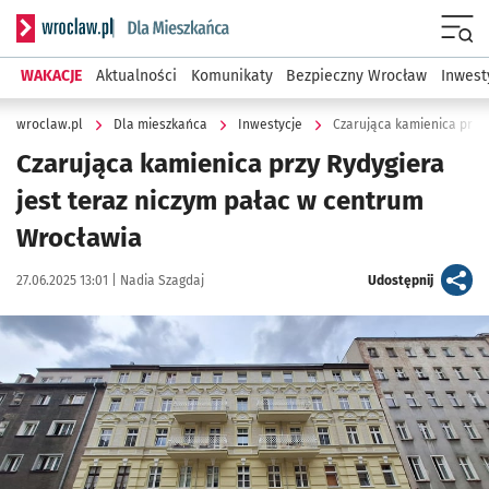
Serwis informacyjny wroclaw.pl podserwis: Dla mieszkańca
Menu
WAKACJE
Aktualności
Komunikaty
Bezpieczny Wrocław
Inwest
wroclaw.pl
Dla mieszkańca
Inwestycje
Czarująca kamienica przy 
Czarująca kamienica przy Rydygiera
jest teraz niczym pałac w centrum
Wrocławia
Data publikacji:
Autor:
artykuł
27.06.2025 13:01 |
Nadia Szagdaj
Udostępnij
Kliknij, aby powiększyć