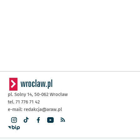
pl. Solny 14,
50-062
Wrocław
tel. 71 776 71 42
e-mail:
redakcja@araw.pl