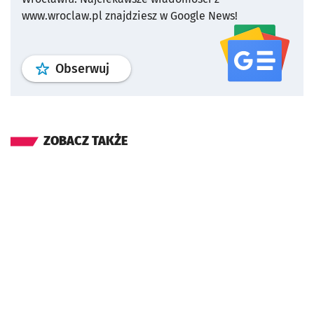
www.wroclaw.pl znajdziesz w Google News!
profil
google news
serwisu wroclaw
Obserwuj
ZOBACZ TAKŻE