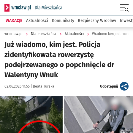
Serwis informacyjny wroclaw.pl podserwis: Dla mieszkańca
Menu
WAKACJE
Aktualności
Komunikaty
Bezpieczny Wrocław
Inwest
wroclaw.pl
Dla mieszkańca
Aktualności
Wiadomo kim jest rowerz
Już wiadomo, kim jest. Policja
zidentyfikowała rowerzystę
podejrzewanego o popchnięcie dr
Walentyny Wnuk
Data publikacji:
Autor:
artykuł
02.06.2026 11:55 |
Beata Turska
Udostępnij
Kliknij, aby powiększyć