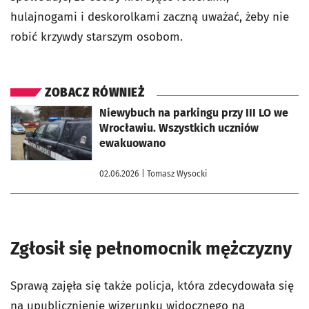
hulajnogami i deskorolkami zaczną uważać, żeby nie
robić krzywdy starszym osobom.
ZOBACZ RÓWNIEŻ
otworzy się w nowej karcie
Niewybuch na parkingu przy III LO we
Wrocławiu. Wszystkich uczniów
ewakuowano
02.06.2026
| Tomasz Wysocki
Zgłosił się pełnomocnik mężczyzny
Sprawą zajęła się także policja, która zdecydowała się
na upublicznienie wizerunku widocznego na