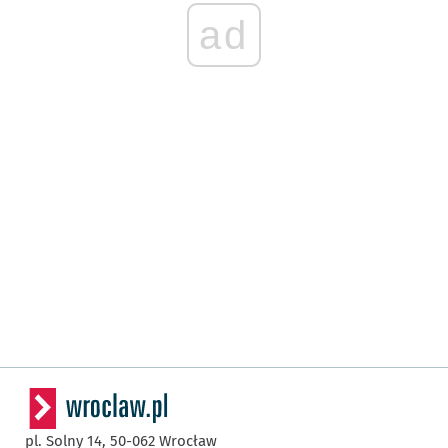
ad
pl. Solny 14,
50-062
Wrocław