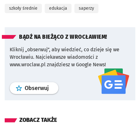
szkoły średnie
edukacja
saperzy
BĄDŹ NA BIEŻĄCO Z WROCŁAWIEM!
Kliknij „obserwuj”, aby wiedzieć, co dzieje się we
Wrocławiu.
Najciekawsze wiadomości z
www.wroclaw.pl znajdziesz w Google News!
profil
google news
serwisu wroclaw
Obserwuj
ZOBACZ TAKŻE