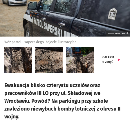
www.wroclaw.pl
Wóz patrolu saperskiego. Zdjęcie ilustracyjne
GALERIA
6
ZDJĘĆ
Ewakuacja blisko czterystu uczniów oraz
pracowników III LO przy ul. Składowej we
Wrocławiu. Powód? Na parkingu przy szkole
znaleziono niewybuch bomby lotniczej z okresu II
wojny.