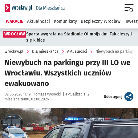
Serwis informacyjny wroclaw.pl podserwis: Dla mieszkańca
Menu
WAKACJE
Aktualności
Komunikaty
Bezpieczny Wrocław
Inwest
WROCŁAW
Sparta wygrała na Stadionie Olimpijskim. Tak cieszyli
się kibice
wroclaw.pl
Dla mieszkańca
Aktualności
Niewybuch na parkingu przy III LO we
Wrocławiu. Wszystkich uczniów
ewakuowano
Data publikacji:
Autor:
02.06.2026 11:19 |
Tomasz Wysocki
|
aktualizacja:
2
artykuł
Udostępnij
miesiące temu, 02.06.2026
Kliknij, aby zobaczyć galerię