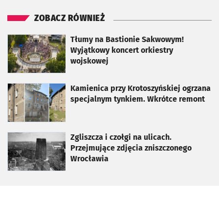
ZOBACZ RÓWNIEŻ
otworzy się w nowej karcie
Tłumy na Bastionie Sakwowym!
Wyjątkowy koncert orkiestry
wojskowej
otworzy się w nowej karcie
Kamienica przy Krotoszyńskiej ogrzana
specjalnym tynkiem. Wkrótce remont
otworzy się w nowej karcie
Zgliszcza i czołgi na ulicach.
Przejmujące zdjęcia zniszczonego
Wrocławia