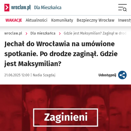
Serwis informacyjny wroclaw.pl podserwis: Dla mieszkańca
Menu
WAKACJE
Aktualności
Komunikaty
Bezpieczny Wrocław
Inwest
wroclaw.pl
Dla mieszkańca
Gdzie jest Maksymilian? Zaginął w drodze
Jechał do Wrocławia na umówione
spotkanie. Po drodze zaginął. Gdzie
jest Maksymilian?
Data publikacji:
Autor:
artykuł
21.06.2025 12:00 |
Nadia Szagdaj
Udostępnij
Kliknij, aby powiększyć