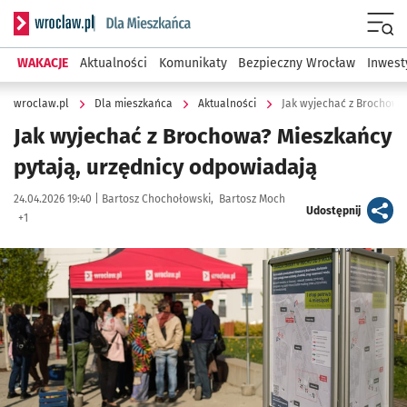
Serwis informacyjny wroclaw.pl podserwis: Dla mieszkańca
Menu
WAKACJE
Aktualności
Komunikaty
Bezpieczny Wrocław
Inwest
wroclaw.pl
Dla mieszkańca
Aktualności
Jak wyjechać z Brochow
Jak wyjechać z Brochowa? Mieszkańcy
pytają, urzędnicy odpowiadają
Data publikacji:
Autor:
24.04.2026 19:40 |
Bartosz Chochołowski
Bartosz Moch
artykuł
Udostępnij
+1
Kliknij, aby zobaczyć galerię