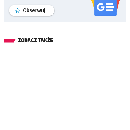
profil
google news
serwisu wroclaw
Obserwuj
ZOBACZ TAKŻE