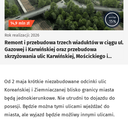
postęp
15%
Koszt inwestycji
14,9 mln zł
Rok realizacji: 2026
Remont i przebudowa trzech wiaduktów w ciągu ul.
Gazowej i Karwińskiej oraz przebudowa
skrzyżowania ulic Karwińskiej, Mościckiego i
Gazowej
Od 2 maja krótkie niezabudowane odcinki ulic
Koreańskiej i Ziemniaczanej blisko granicy miasta
będą jednokierunkowe. Nie utrudni to dojazdu do
posesji. Będzie można tymi ulicami wjeżdżać do
miasta, ale wyjazd będzie możliwy innymi ulicami.