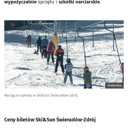
wypożyczalnie
sprzętu i
szkółki narciarskie
.
Shutterstock
Wyciąg orczykowy w Ski&Sun Świeradów-Zdrój
Ceny biletów Ski&Sun Świeradów-Zdrój