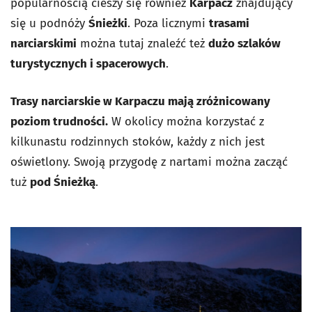
popularnością cieszy się również
Karpacz
znajdujący
się u podnóży
Śnieżki
. Poza licznymi
trasami
narciarskimi
można tutaj znaleźć też
dużo szlaków
turystycznych i spacerowych
.
Trasy narciarskie w Karpaczu mają zróżnicowany
poziom trudności.
W okolicy można korzystać z
kilkunastu rodzinnych stoków, każdy z nich jest
oświetlony. Swoją przygodę z nartami można zacząć
tuż
pod Śnieżką
.