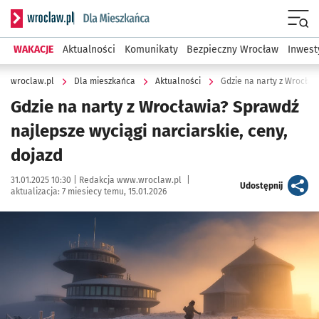
Serwis informacyjny wroclaw.pl podserwis: Dla mieszkańca
Menu
WAKACJE
Aktualności
Komunikaty
Bezpieczny Wrocław
Inwest
wroclaw.pl
Dla mieszkańca
Aktualności
Gdzie na narty z Wrocław
Gdzie na narty z Wrocławia? Sprawdź
najlepsze wyciągi narciarskie, ceny,
dojazd
Data publikacji:
Autor:
31.01.2025 10:30 |
Redakcja www.wroclaw.pl
|
artykuł
Udostępnij
aktualizacja:
7 miesiecy temu, 15.01.2026
Kliknij, aby zobaczyć galerię
Kliknij, aby powiększyć