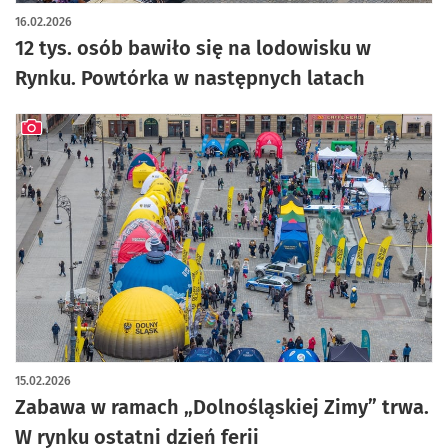
artykuł z galerią zdjęć
16.02.2026
12 tys. osób bawiło się na lodowisku w
Rynku. Powtórka w następnych latach
artykuł z galerią zdjęć
15.02.2026
Zabawa w ramach „Dolnośląskiej Zimy” trwa.
W rynku ostatni dzień ferii