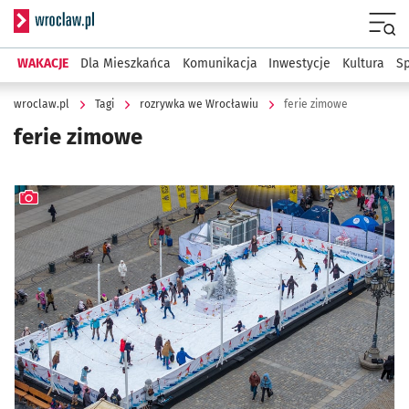
Serwis informacyjny wroclaw.pl
Menu
WAKACJE
Dla Mieszkańca
Komunikacja
Inwestycje
Kultura
Sp
wroclaw.pl
Tagi
rozrywka we Wrocławiu
ferie zimowe
ferie zimowe