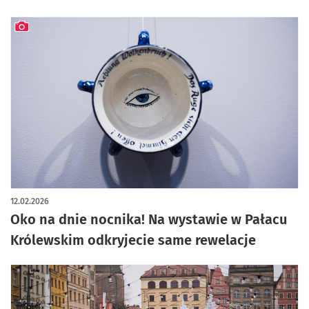
artykuł z galerią zdjęć
12.02.2026
Oko na dnie nocnika! Na wystawie w Pałacu
Królewskim odkryjecie same rewelacje