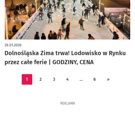
artykuł z galerią zdjęć
29.01.2026
Dolnośląska Zima trwa! Lodowisko w Rynku
przez całe ferie | GODZINY, CENA
1
2
3
4
…
6
»
REKLAMA