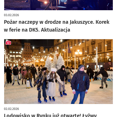
03.02.2026
Pożar naczepy w drodze na Jakuszyce. Korek
w ferie na DK5. Aktualizacja
artykuł z galerią zdjęć
02.02.2026
Lodowisko w Rynku już otwarte! Łyżwy