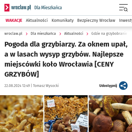
Serwis informacyjny wroclaw.pl podserwis: Dla mieszkańca
Menu
WAKACJE
Aktualności
Komunikaty
Bezpieczny Wrocław
Inwest
wroclaw.pl
Dla mieszkańca
Aktualności
Gdzie na grzybobranie? O
Pogoda dla grzybiarzy. Za oknem upał,
a w lasach wysyp grzybów. Najlepsze
miejscówki koło Wrocławia [CENY
GRZYBÓW]
Data publikacji:
Autor:
artykuł
22.08.2024 12:49 |
Tomasz Wysocki
Udostępnij
Kliknij, aby zobaczyć galerię
Kliknij, aby powiększyć