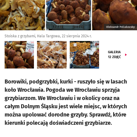
Oleksandr Poliakovsky
Stoiska z grzybami, Hala Targowa, 22 sierpnia 2024 r.
GALERIA
12
ZDJĘĆ
Borowiki, podgrzybki, kurki - ruszyło się w lasach
koło Wrocławia. Pogoda we Wrocławiu sprzyja
grzybiarzom. We Wrocławiu i w okolicy oraz na
całym Dolnym Śląsku jest wiele miejsc, w których
można upolować dorodne grzyby. Sprawdź, które
kierunki polecają doświadczeni grzybiarze.