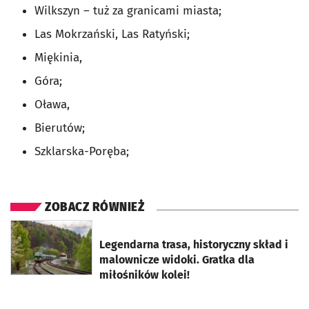
Wilkszyn – tuż za granicami miasta;
Las Mokrzański, Las Ratyński;
Miękinia,
Góra;
Oława,
Bierutów;
Szklarska-Poręba;
ZOBACZ RÓWNIEŻ
otworzy się w nowej karcie
Legendarna trasa, historyczny skład i
malownicze widoki. Gratka dla
miłośników kolei!