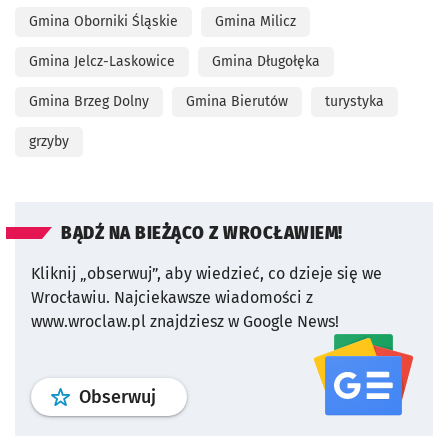
Gmina Oborniki Śląskie
Gmina Milicz
Gmina Jelcz-Laskowice
Gmina Długołęka
Gmina Brzeg Dolny
Gmina Bierutów
turystyka
grzyby
BĄDŹ NA BIEŻĄCO Z WROCŁAWIEM!
Kliknij „obserwuj”, aby wiedzieć, co dzieje się we
Wrocławiu.
Najciekawsze wiadomości z
www.wroclaw.pl znajdziesz w Google News!
profil
google news
serwisu wroclaw
Obserwuj