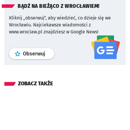
BĄDŹ NA BIEŻĄCO Z WROCŁAWIEM!
Kliknij „obserwuj”, aby wiedzieć, co dzieje się we
Wrocławiu.
Najciekawsze wiadomości z
www.wroclaw.pl znajdziesz w Google News!
profil
google news
serwisu wroclaw
Obserwuj
ZOBACZ TAKŻE