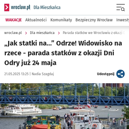
Serwis informacyjny wroclaw.pl podserwis: Dla mieszkańca
Menu
WAKACJE
Aktualności
Komunikaty
Bezpieczny Wrocław
Inwest
wroclaw.pl
Dla mieszkańca
Parada statków we Wrocławiu z okazji Dni
„Jak statki na...” Odrze! Widowisko na
rzece - parada statków z okazji Dni
Odry już 24 maja
Data publikacji:
Autor:
artykuł
21.05.2025 13:25 |
Nadia Szagdaj
Udostępnij
Kliknij, aby powiększyć