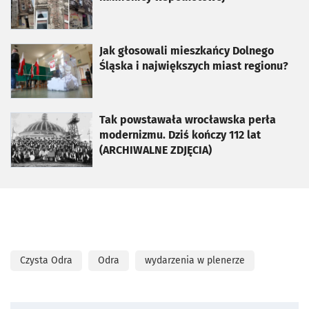
otworzy się w nowej karcie
Jak głosowali mieszkańcy Dolnego
Śląska i największych miast regionu?
otworzy się w nowej karcie
Tak powstawała wrocławska perła
modernizmu. Dziś kończy 112 lat
(ARCHIWALNE ZDJĘCIA)
Czysta Odra
Odra
wydarzenia w plenerze