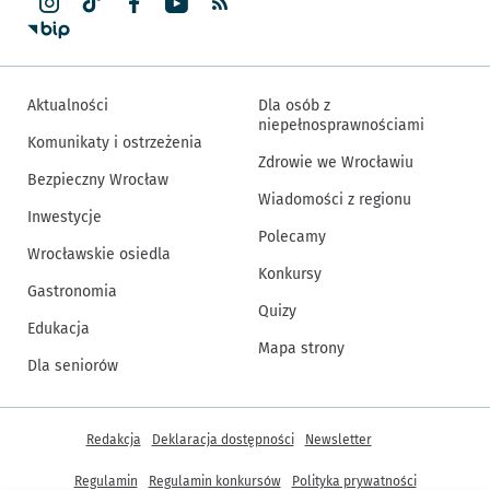
Aktualności
Dla osób z
niepełnosprawnościami
Komunikaty i ostrzeżenia
Zdrowie we Wrocławiu
Bezpieczny Wrocław
Wiadomości z regionu
Inwestycje
Polecamy
Wrocławskie osiedla
Konkursy
Gastronomia
Quizy
Edukacja
Mapa strony
Dla seniorów
Inne informacje
Redakcja
Deklaracja dostępności
Newsletter
Regulamin
Regulamin konkursów
Polityka prywatności