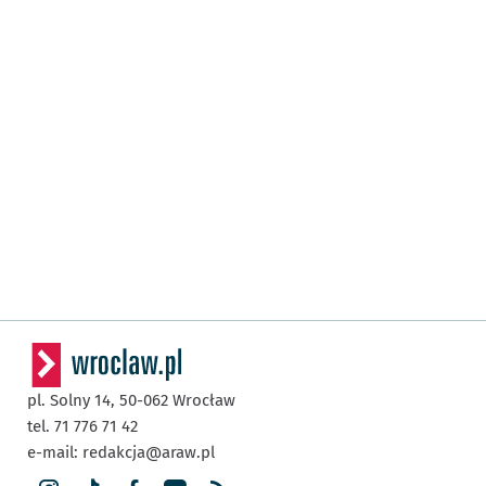
pl. Solny 14,
50-062
Wrocław
tel. 71 776 71 42
e-mail:
redakcja@araw.pl