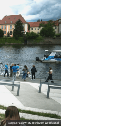
Magda Pasiewicz/archiwum wroclaw.pl