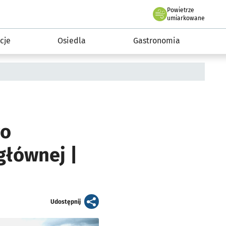
Powietrze
we Wrocławiu
 mieszkańca
umiarkowane
cje
Osiedla
Gastronomia
wo
głównej |
artykuł
Udostępnij