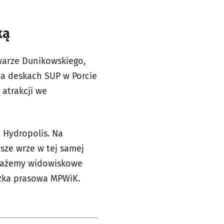
ką
warze Dunikowskiego,
na deskach SUP w Porcie
atrakcji we
a Hydropolis. Na
wsze wrze w tej samej
okażemy widowiskowe
czka prasowa MPWiK.