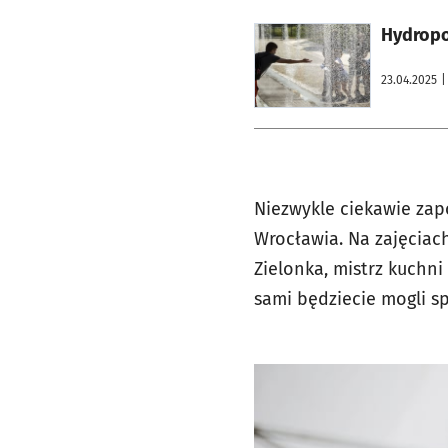
otworzy się w nowej karcie
Hydropol
23.04.2025
|
Niezwykle ciekawie zap
Wrocławia. Na zajęciac
Zielonka, mistrz kuchni
sami będziecie mogli s