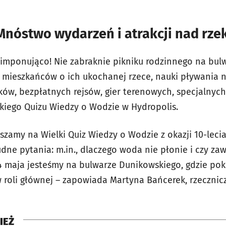
Mnóstwo wydarzeń i atrakcji nad rze
imponująco! Nie zabraknie pikniku rodzinnego na bul
mieszkańców o ich ukochanej rzece, nauki pływania 
ów, bezpłatnych rejsów, gier terenowych, specjalnych 
kiego Quizu Wiedzy o Wodzie w Hydropolis.
szamy na Wielki Quiz Wiedzy o Wodzie z okazji 10-leci
dne pytania: m.in., dlaczego woda nie płonie i czy za
24 maja jesteśmy na bulwarze Dunikowskiego, gdzie p
roli głównej – zapowiada Martyna Bańcerek, rzeczni
IEŻ