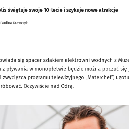
is świętuje swoje 10-lecie i szykuje nowe atrakcje
 Paulina Krawczyk
owiada się spacer szlakiem elektrowni wodnych z Muz
h z pływania w monopłetwie będzie można poczuć się j
 i zwycięzca programu telewizyjnego „Materchef”, ugot
próbować. Oczywiście nad Odrą.