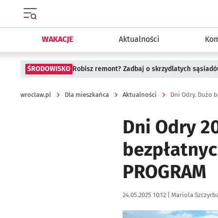
Menu główne portalu wroclaw.pl
WAKACJE
Aktualności
Kom
ŚRODOWISKO
Robisz remont? Zadbaj o skrzydlatych sąsiad
wroclaw.pl
Dla mieszkańca
Aktualności
Dni Odry. Dużo b
Dni Odry 2
bezpłatnych
PROGRAM
Data publikacji:
Autor:
24.05.2025 10:12 |
Mariola Szczyrb
Kliknij, aby powiększyć