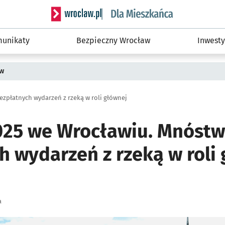
Serwis informacyjny wroclaw.pl podserwis: Dla
unikaty
Bezpieczny Wrocław
Inwesty
ów
ezpłatnych wydarzeń z rzeką w roli głównej
025 we Wrocławiu. Mnóst
 wydarzeń z rzeką w roli 
a