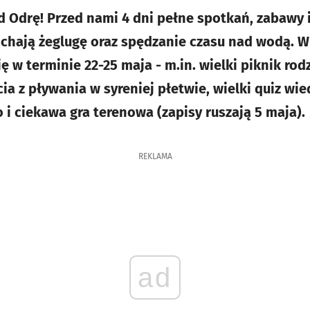
 Odrę! Przed nami 4 dni pełne spotkań, zabawy i 
ochają żeglugę oraz spędzanie czasu nad wodą. 
ę w terminie 22-25 maja - m.in. wielki piknik rod
ia z pływania w syreniej płetwie, wielki quiz wi
 i ciekawa gra terenowa (zapisy ruszają 5 maja).
REKLAMA
ad