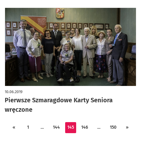
10.06.2019
Pierwsze Szmaragdowe Karty Seniora
wręczone
«
1
…
144
145
146
…
150
»