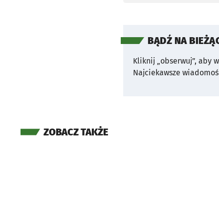
BĄDŹ NA BIEŻĄ
Kliknij „obserwuj”, aby 
Najciekawsze wiadomośc
ZOBACZ TAKŻE