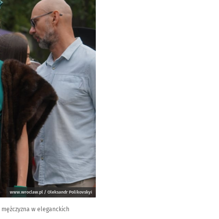
www.wroclaw.pl / Oleksandr Polikovskyi
y mężczyzna w eleganckich