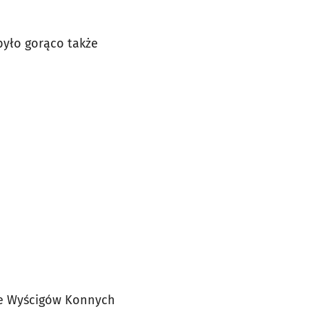
było gorąco także
ze Wyścigów Konnych