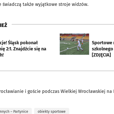
ze świadczą także wyjątkowe stroje widzów.
IEŻ
rcie
otworzy się w nowej karci
cje! Śląsk pokonał
Sportowe 
nię 2:1. Znajdźcie się na
szkolnego 
h!
[ZDJĘCIA]
wrocławianie i goście podczas Wielkiej Wrocławskiej na 
nnych – Partynice
obiekty sportowe