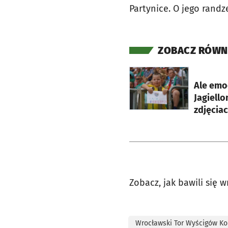
Partynice. O jego rand
ZOBACZ RÓWN
otworzy się w nowej ka
Ale emo
Jagiello
zdjęciac
Zobacz, jak bawili się 
Wrocławski Tor Wyścigów Ko