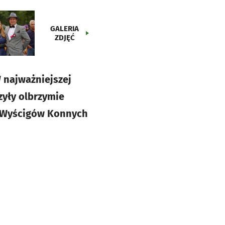
GALERIA
ZDJĘĆ
 najważniejszej
zyły olbrzymie
or Wyścigów Konnych