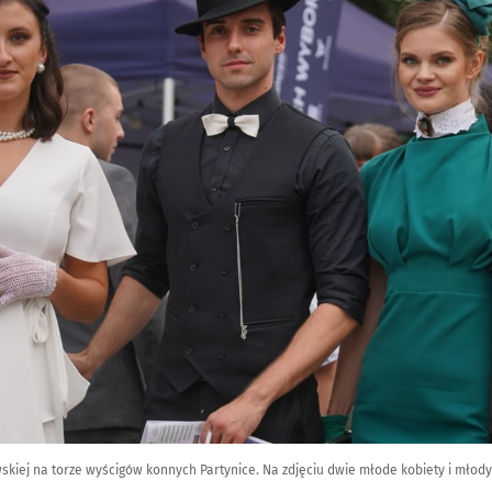
skiej na torze wyścigów konnych Partynice. Na zdjęciu dwie młode kobiety i młod