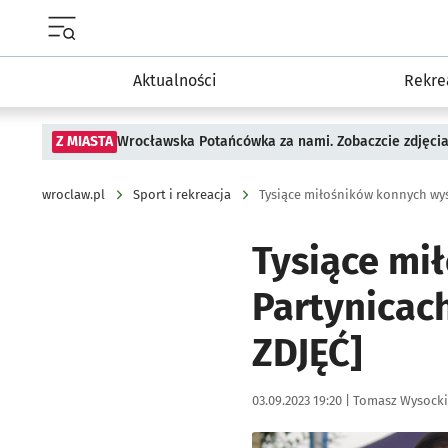
Menu główne portalu wroclaw.pl
Aktualności
Rekre
Z MIASTA
Wrocławska Potańcówka za nami. Zobaczcie zdjęci
wroclaw.pl
Sport i rekreacja
Tysiące miłośników konnych wyś
Tysiące mi
Partynicach
ZDJĘĆ]
Data publikacji:
Autor:
03.09.2023 19:20 |
Tomasz Wysocki
Kliknij, aby zobaczyć galer