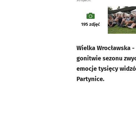
strojach.
galeria
195
zdjęć
Wielka Wrocławska - 
gonitwie sezonu zwyc
emocje tysięcy widzó
Partynice.