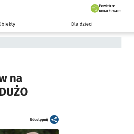
Powietrze
we Wrocławiu
i rekreacja
umiarkowane
Obiekty
Dla dzieci
w na
 [DUŻO
artykuł
Udostępnij