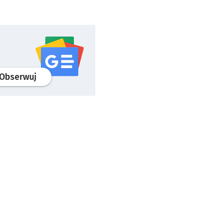
profil
google news
serwisu wroclaw.pl
Obserwuj