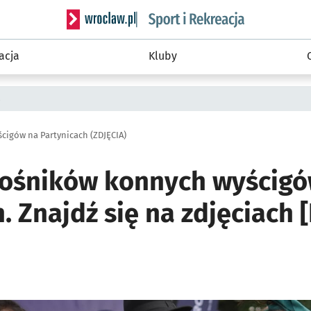
Serwis informacyjny wroclaw.pl podserwis: Sport 
acja
Kluby
a
cigów na Partynicach (ZDJĘCIA)
łośników konnych wyścigó
. Znajdź się na zdjęciach
ię