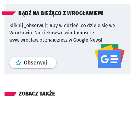
BĄDŹ NA BIEŻĄCO Z WROCŁAWIEM!
Kliknij „obserwuj”, aby wiedzieć, co dzieje się we
Wrocławiu.
Najciekawsze wiadomości z
www.wroclaw.pl znajdziesz w Google News!
profil
google news
serwisu wroclaw
Obserwuj
ZOBACZ TAKŻE