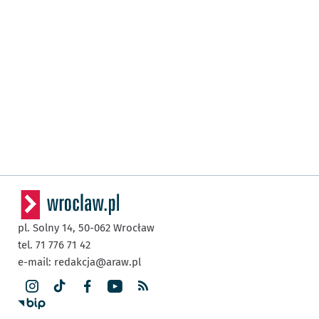
pl. Solny 14,
50-062
Wrocław
tel. 71 776 71 42
e-mail:
redakcja@araw.pl