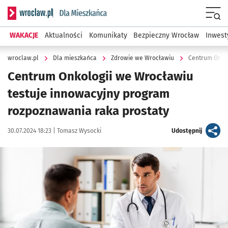
Serwis informacyjny wroclaw.pl podserwis: Dla mieszkańca
Menu
WAKACJE
Aktualności
Komunikaty
Bezpieczny Wrocław
Inwest
wroclaw.pl
Dla mieszkańca
Zdrowie we Wrocławiu
Centrum Onkol
Centrum Onkologii we Wrocławiu
testuje innowacyjny program
rozpoznawania raka prostaty
Data publikacji:
Autor:
artykuł
30.07.2024 18:23 |
Tomasz Wysocki
Udostępnij
Kliknij, aby powiększyć