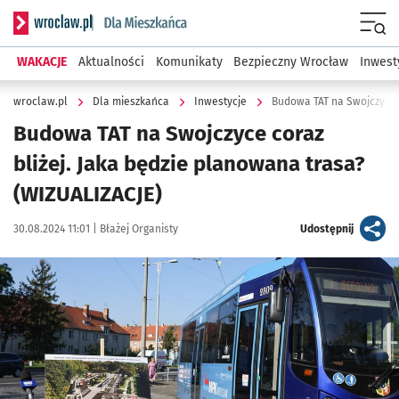
Serwis informacyjny wroclaw.pl podserwis: Dla mieszkańca
Menu
WAKACJE
Aktualności
Komunikaty
Bezpieczny Wrocław
Inwest
wroclaw.pl
Dla mieszkańca
Inwestycje
Budowa TAT na Swojczyce c
Budowa TAT na Swojczyce coraz
bliżej. Jaka będzie planowana trasa?
(WIZUALIZACJE)
Data publikacji:
Autor:
artykuł
30.08.2024 11:01 |
Błażej Organisty
Udostępnij
Kliknij, aby zobaczyć galerię
Kliknij, aby powiększyć