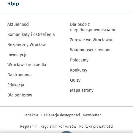
Aktualności
Dla osób z
niepełnosprawnościami
Komunikaty i ostrzeżenia
Zdrowie we Wrocławiu
Bezpieczny Wrocław
Wiadomości z regionu
Inwestycje
Polecamy
Wrocławskie osiedla
Konkursy
Gastronomia
Quizy
Edukacja
Mapa strony
Dla seniorów
Inne informacje
Redakcja
Deklaracja dostępności
Newsletter
Regulamin
Regulamin konkursów
Polityka prywatności