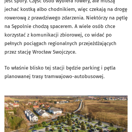
jest spory. Część osób wybiera rowery, ale muszą
jechać kostką albo chodnikiem, więc czekają na drogę
rowerową z prawdziwego zdarzenia. Niektórzy na pętlę
na Sępolnie chodzą spacerem. A wiele osób chce
korzystać z komunikacji zbiorowej, co widać po
pełnych pociągach regionalnych przejeżdżających
przez stację Wrocław Swojczyce.
To właśnie blisko tej stacji będzie parking i pętla
planowanej trasy tramwajowo-autobusowej.