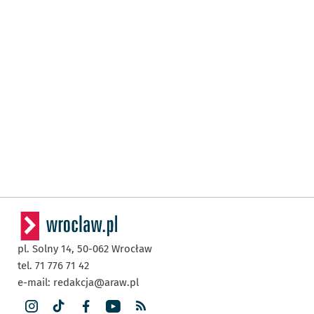
pl. Solny 14,
50-062
Wrocław
tel. 71 776 71 42
e-mail:
redakcja@araw.pl