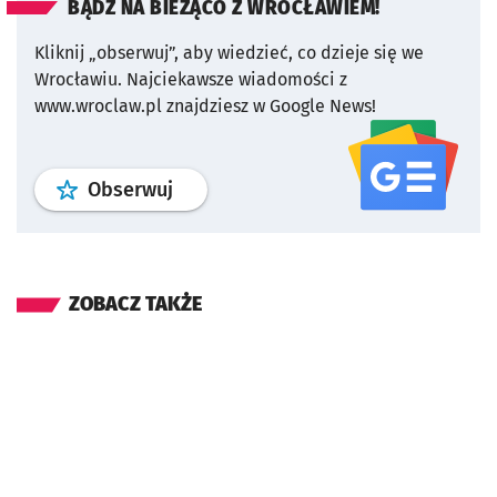
BĄDŹ NA BIEŻĄCO Z WROCŁAWIEM!
Kliknij „obserwuj”, aby wiedzieć, co dzieje się we
Wrocławiu.
Najciekawsze wiadomości z
www.wroclaw.pl znajdziesz w Google News!
profil
google news
serwisu wroclaw
Obserwuj
ZOBACZ TAKŻE