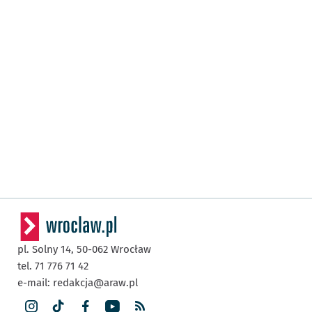
pl. Solny 14,
50-062
Wrocław
tel. 71 776 71 42
e-mail:
redakcja@araw.pl