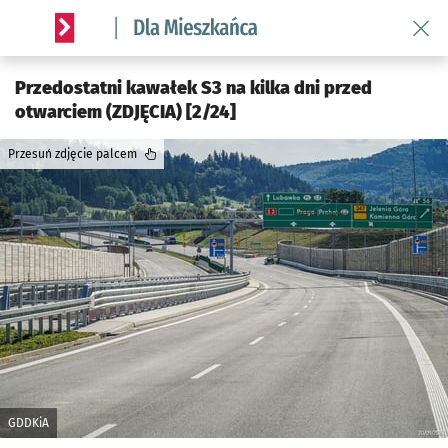
Wróć 
Serwis informacyjny wroclaw.pl podserwis: Dla mieszkańca
Przedostatni kawałek S3 na kilka dni przed
otwarciem (ZDJĘCIA) [2/24]
Przesuń zdjęcie palcem
GDDKiA