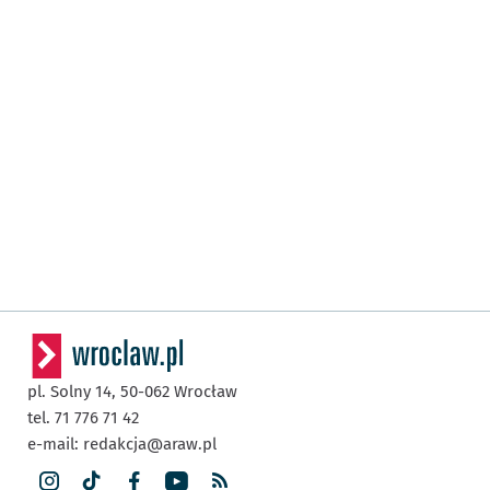
pl. Solny 14,
50-062
Wrocław
tel. 71 776 71 42
e-mail:
redakcja@araw.pl