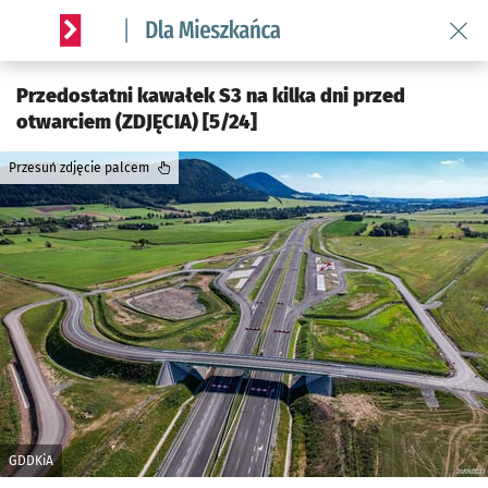
Wróć 
Serwis informacyjny wroclaw.pl podserwis: Dla mieszkańca
Przedostatni kawałek S3 na kilka dni przed
otwarciem (ZDJĘCIA) [5/24]
Przesuń zdjęcie palcem
GDDKiA