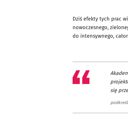
Dziś efekty tych prac 
nowoczesnego, zielone
do intensywnego, cało
Akademi
projekt
się prz
podkreśl