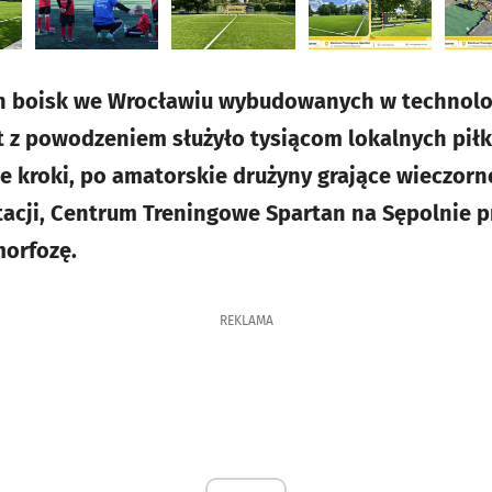
h boisk we Wrocławiu wybudowanych w technologi
t z powodzeniem służyło tysiącom lokalnych pił
e kroki, po amatorskie drużyny grające wieczorne
acji, Centrum Treningowe Spartan na Sępolnie p
orfozę.
REKLAMA