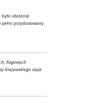
 było ułożenie
w pełni przystosowany
ch, flagowych
y Krajewskiego staje