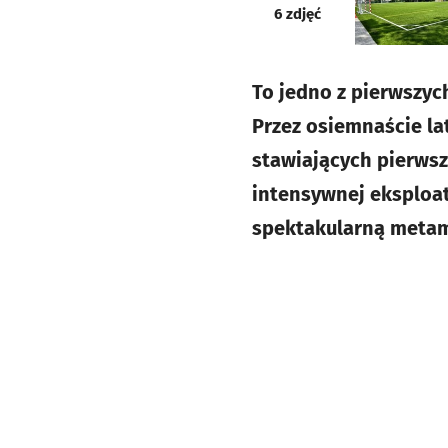
galeria
6
zdjęć
To jedno z pierwszyc
Przez osiemnaście la
stawiających pierwsz
intensywnej eksploat
spektakularną metam