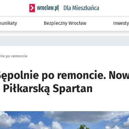
Serwis informacyjny wroclaw.pl podserwis: Dla
unikaty
Bezpieczny Wrocław
Inwesty
nie po remoncie
Sępolnie po remoncie. Now
 Piłkarską Spartan
ię