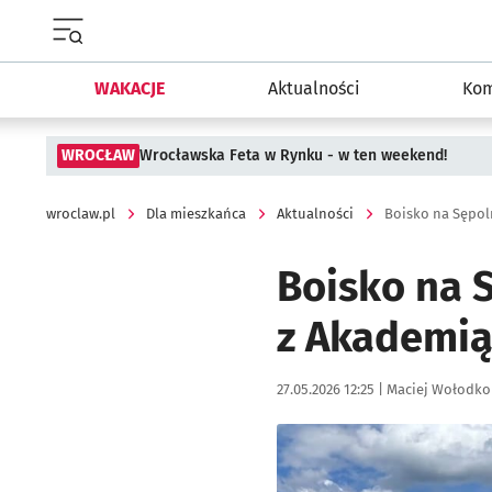
Menu główne portalu wroclaw.pl
WAKACJE
Aktualności
Kom
WROCŁAW
Wrocławska Feta w Rynku - w ten weekend!
wroclaw.pl
Dla mieszkańca
Aktualności
Boisko na Sępol
Boisko na 
z Akademią
Data publikacji:
Autor:
27.05.2026 12:25 |
Maciej Wołodko
Kliknij, aby zobaczyć galer