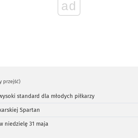
ad
by przejść)
wysoki standard dla młodych piłkarzy
arskiej Spartan
w niedzielę 31 maja