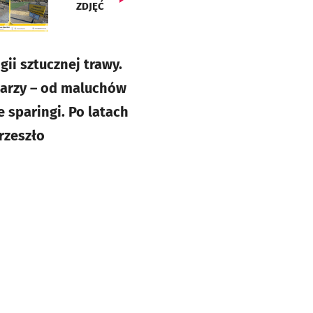
ZDJĘĆ
i sztucznej trawy.
karzy – od maluchów
 sparingi. Po latach
rzeszło