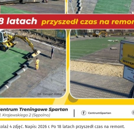
laż 4 zdjęć. Napis: 2026 r. Po 18 latach przyszedł czas na remont.