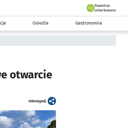
Powietrze
we Wrocławiu
 mieszkańca
umiarkowane
cje
Osiedla
Gastronomia
e otwarcie
artykuł
Udostępnij