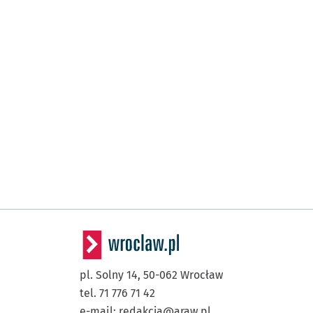
pl. Solny 14,
50-062
Wrocław
tel. 71 776 71 42
e-mail:
redakcja@araw.pl