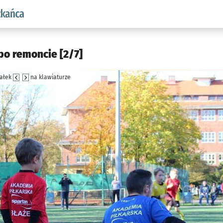
aw.pl podserwis: Dla mieszkańca
po remoncie [2/7]
załek
na klawiaturze
jęcia.