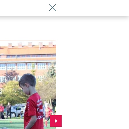
Wróć do artykułu Boisko na Sępolnie 
Przejdź do kolejnego zdjęcia.