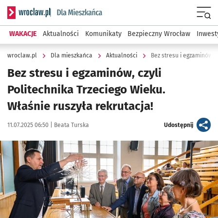
Serwis informacyjny wroclaw.pl podserwis: Dla mieszkańca
Menu
WAKACJE
Aktualności
Komunikaty
Bezpieczny Wrocław
Inwest
wroclaw.pl
Dla mieszkańca
Aktualności
Bez stresu i egzaminów, czyli
Politechnika Trzeciego Wieku.
Właśnie ruszyła rekrutacja!
Data publikacji:
Autor:
artykuł
11.07.2025 06:50 |
Beata Turska
Udostępnij
Kliknij, aby powiększyć