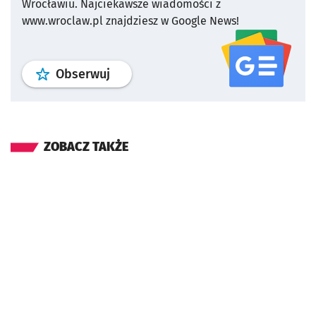
Wrocławiu.
Najciekawsze wiadomości z
www.wroclaw.pl znajdziesz w Google News!
profil
google news
serwisu wroclaw
Obserwuj
ZOBACZ TAKŻE