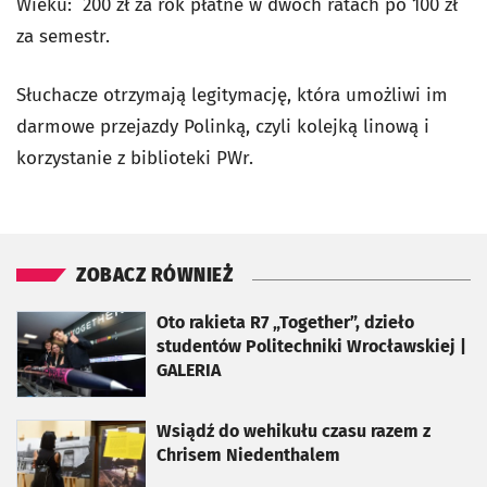
Wieku: 200 zł za rok płatne w dwóch ratach po 100 zł
za semestr.
Słuchacze otrzymają legitymację, która umożliwi im
darmowe przejazdy Polinką, czyli kolejką linową i
korzystanie z biblioteki PWr.
ZOBACZ RÓWNIEŻ
otworzy się w nowej karcie
Oto rakieta R7 „Together”, dzieło
studentów Politechniki Wrocławskiej |
GALERIA
otworzy się w nowej karcie
Wsiądź do wehikułu czasu razem z
Chrisem Niedenthalem