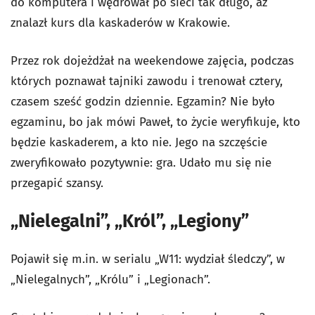
do komputera i wędrował po sieci tak długo, aż
znalazł kurs dla kaskaderów w Krakowie.
Przez rok dojeżdżał na weekendowe zajęcia, podczas
których poznawał tajniki zawodu i trenował cztery,
czasem sześć godzin dziennie. Egzamin? Nie było
egzaminu, bo jak mówi Paweł, to życie weryfikuje, kto
będzie kaskaderem, a kto nie. Jego na szczęście
zweryfikowało pozytywnie: gra. Udało mu się nie
przegapić szansy.
„Nielegalni”, „Król”, „Legiony”
Pojawił się m.in. w serialu „W11: wydział śledczy”, w
„Nielegalnych”, „Królu” i „Legionach”.