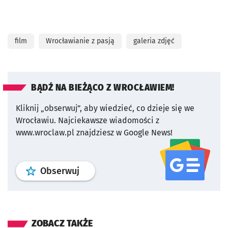
Wyświetl ten post na Instagramie
film
Wrocławianie z pasją
galeria zdjęć
BĄDŹ NA BIEŻĄCO Z WROCŁAWIEM!
Kliknij „obserwuj”, aby wiedzieć, co dzieje się we
Wrocławiu.
Najciekawsze wiadomości z
www.wroclaw.pl znajdziesz w Google News!
profil
google news
serwisu wroclaw
Obserwuj
ZOBACZ TAKŻE