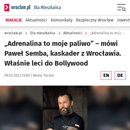
Serwis informacyjny wroclaw.pl podserwis: Dla mieszkańca
Menu
WAKACJE
Aktualności
Komunikaty
Bezpieczny Wrocław
Inwest
wroclaw.pl
Dla mieszkańca
Aktualności
„Adrenalina to moje paliwo” – mówi
Paweł Semba, kaskader z Wrocławia.
Właśnie leci do Bollywood
EN
DE
Data publikacji:
Autor:
09.02.2023 13:00 |
Beata Turska
Kliknij, aby zobaczyć galerię