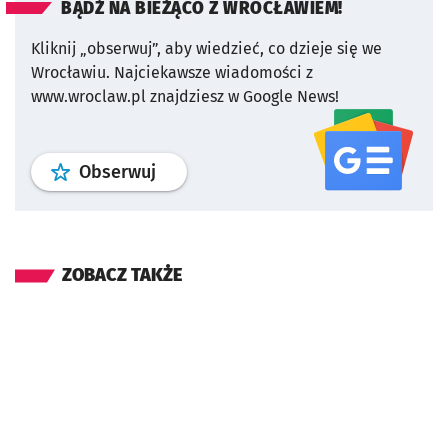
BĄDŹ NA BIEŻĄCO Z WROCŁAWIEM!
Kliknij „obserwuj”, aby wiedzieć, co dzieje się we
Wrocławiu.
Najciekawsze wiadomości z
www.wroclaw.pl znajdziesz w Google News!
profil
google news
serwisu wroclaw
Obserwuj
ZOBACZ TAKŻE