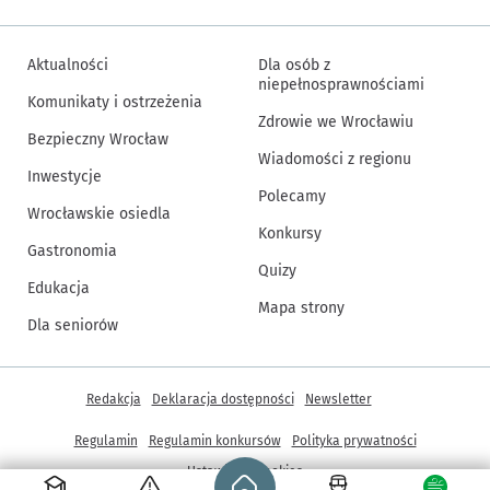
Aktualności
Dla osób z
niepełnosprawnościami
Komunikaty i ostrzeżenia
Zdrowie we Wrocławiu
Bezpieczny Wrocław
Wiadomości z regionu
Inwestycje
Polecamy
Wrocławskie osiedla
Konkursy
Gastronomia
Quizy
Edukacja
Mapa strony
Dla seniorów
Inne informacje
Redakcja
Deklaracja dostępności
Newsletter
Regulamin
Regulamin konkursów
Polityka prywatności
Strona główna - wroclaw.pl
Ustawienia cookies