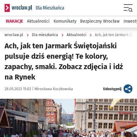
Serwis informacyjny wroclaw.pl podserwis: Dla mieszkańca
Menu
WAKACJE
Aktualności
Komunikaty
Bezpieczny Wrocław
Inwest
wroclaw.pl
Dla mieszkańca
Aktualności
Ach, jak ten Jarmark Świętojański
pulsuje dziś energią! Te kolory,
zapachy, smaki. Zobacz zdjęcia i idź
na Rynek
Data publikacji:
Autor:
artykuł
28.05.2023 15:02 |
Mirosława Kuczkowska
Udostępnij
Kliknij, aby zobaczyć galerię