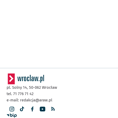
pl. Solny 14,
50-062
Wrocław
tel. 71 776 71 42
e-mail:
redakcja@araw.pl