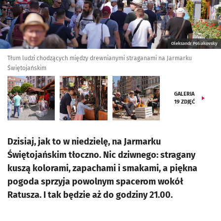
Oleksandr Poliakovsky
Tłum ludzi chodzących między drewnianymi straganami na Jarmarku
Świętojańskim
GALERIA
19
ZDJĘĆ
Dzisiaj, jak to w niedzielę, na Jarmarku
Świętojańskim tłoczno. Nic dziwnego: stragany
kuszą kolorami, zapachami i smakami, a piękna
pogoda sprzyja powolnym spacerom wokół
Ratusza. I tak będzie aż do godziny 21.00.